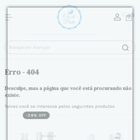
0
Erro - 404
Desculpe, mas a página que você está procurando não
existe.
Talvez você se interesse pelos seguintes produtos.
-
28
% OFF