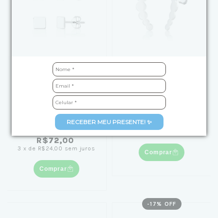
Kit Brinco de Prata Duo
Brinco de Prata
Carre e Liso
Círculos Crescentes
R$69,90
(1)
RECEBER MEU PRESENTE! ✨
3
x
de
R$23,30
sem juros
de
R$99,90
por
R$72,00
3
x
de
R$24,00
sem juros
Comprar
Comprar
-
17
% OFF