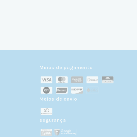
Meios de pagamento
Meios de envio
r
segurança