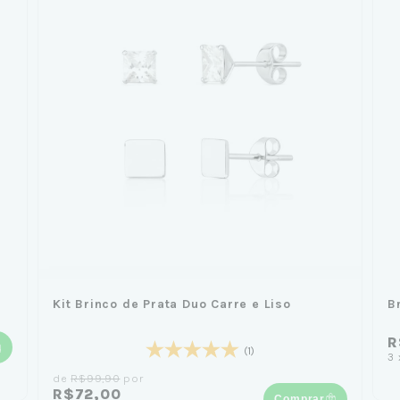
Kit Brinco de Prata Duo Carre e Liso
B
R
(1)
3
de
R$99,90
por
R$72,00
Comprar