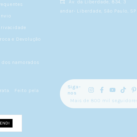
Av. da Liberdade, 834, 3
requentes
andar- Liberdade, São Paulo, SP
Envio
Privacidade
Troca e Devolução
a dos namorados
Siga-
rata
.
Feito pela
nos
Mais de 800 mil seguidore
ENDI