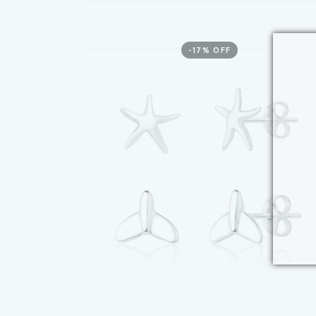
-
17
% OFF