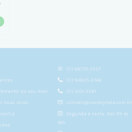
a
(11) 96770-2557
sentes
(11) 94855-2746
Tamanho do seu Anel
(11) 3101-2281
 suas Joias
contato@ceudeprata.com.b
rantia
Segunda à sexta, das 9h às
18h
idas