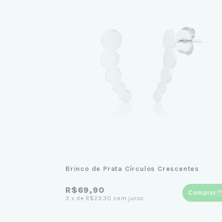
Brinco de Prata Círculos Crescentes
R$69,90
Comprar
3
x
de
R$23,30
sem juros