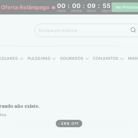
00
:
00
:
09
:
54
 Oferta Relâmpago 🔥
Ver Produt
Dia(s)
Hora(s)
Min(s)
Seg(s)
COLARES
PULSEIRAS
DOURADOS
CONJUNTOS
MAS
rando não existe.
tos.
-
28
% OFF