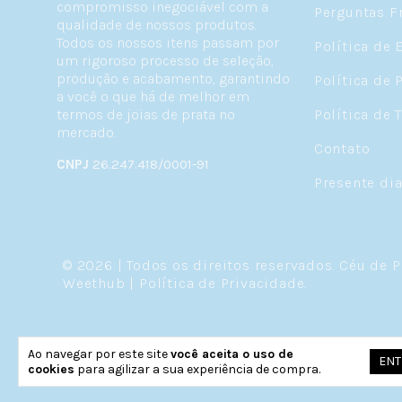
compromisso inegociável com a
Perguntas F
qualidade de nossos produtos.
Todos os nossos itens passam por
Política de 
um rigoroso processo de seleção,
produção e acabamento, garantindo
Política de 
a você o que há de melhor em
termos de joias de prata no
Política de 
mercado.
Contato
CNPJ
26.247.418/0001-91
Presente di
© 2026 | Todos os direitos reservados.
Céu de P
Weethub
|
Política de Privacidade
.
Ao navegar por este site
você aceita o uso de
ENT
cookies
para agilizar a sua experiência de compra.