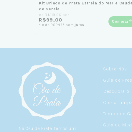
Kit Brinco de Prata Estrela do Mar e Caud
de Sereia
de
R$119,90
por
R$99,00
Comprar
4
x
de
R$24,75
sem juros
Sobre Nós
Guia de Pre
Descubra o 
Como Limpar
Tempo de Ga
Guia de Med
Na Céu de Prata, temos um