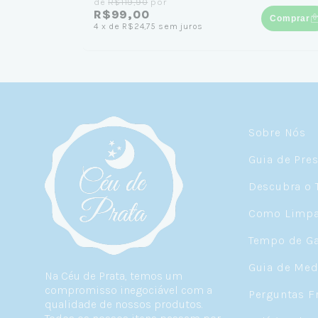
de
R$119,90
por
R$99,00
Comprar
4
x
de
R$24,75
sem juros
Sobre Nós
Guia de Pre
Descubra o 
Como Limpar
Tempo de Ga
Guia de Med
Na Céu de Prata, temos um
compromisso inegociável com a
Perguntas F
qualidade de nossos produtos.