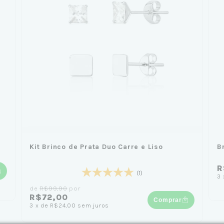
Kit Brinco de Prata Duo Carre e Liso
B
R
(1)
3
de
R$99,90
por
R$72,00
Comprar
3
x
de
R$24,00
sem juros