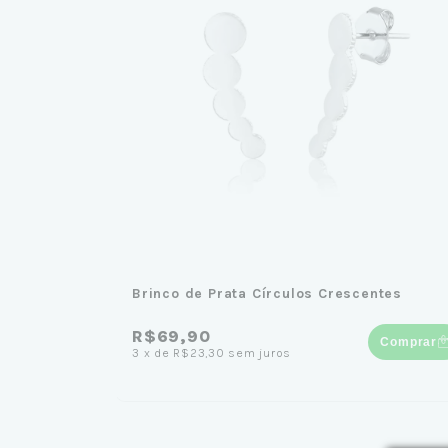
Brinco de Prata Círculos Crescentes
R$69,90
Comprar
3
x
de
R$23,30
sem juros