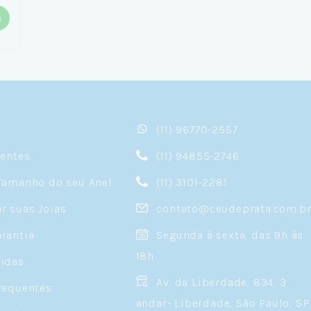
(11) 96770-2557
sentes
(11) 94855-2746
Tamanho do seu Anel
(11) 3101-2281
 suas Joias
contato@ceudeprata.com.b
rantia
Segunda à sexta, das 9h às
18h
idas
Av. da Liberdade, 834, 3
requentes
andar- Liberdade, São Paulo, SP