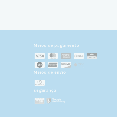
Meios de pagamento
Meios de envio
r
segurança