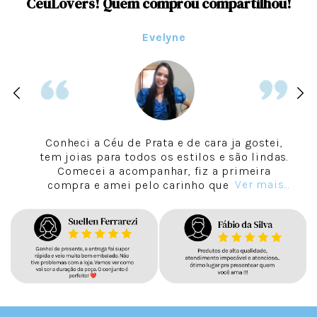
CeuLovers! Quem comprou compartilhou!
Evelyne
Conheci a Céu de Prata e de cara ja gostei,
tem joias para todos os estilos e são lindas.
Comecei a acompanhar, fiz a primeira
Ver mais...
compra e amei pelo carinho que eles tem
com os clientes, o bom atendimento, o
cuidado e capricho em cada pedido, tudo
bem embalado, com um cheirinho incrivel e
a entrega é rápida. Quando chegou meu
primeiro pedido amei, uso sempre as joias
e continuam lindas. Desde então compro
sempre e super recomendo a Céu de Prata.