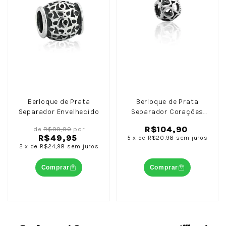
Berloque de Prata
Berloque de Prata
Separador Envelhecido
Separador Corações
Envelhecidos G: Amor
R$104,90
de
R$99,90
por
que Transcende o
R$49,95
5
x
de
R$20,98
sem juros
Tempo
2
x
de
R$24,98
sem juros
Comprar
Comprar