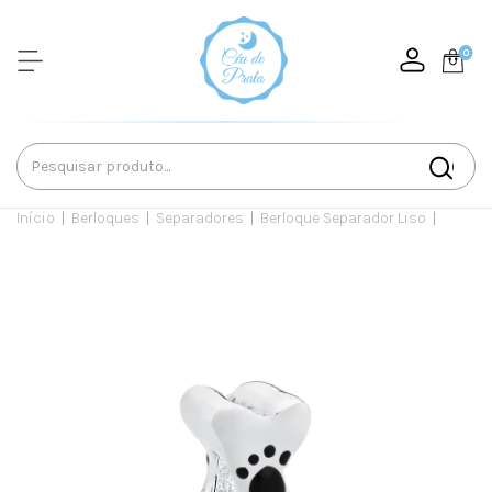
0
Início
|
Berloques
|
Separadores
|
Berloque Separador Liso
|