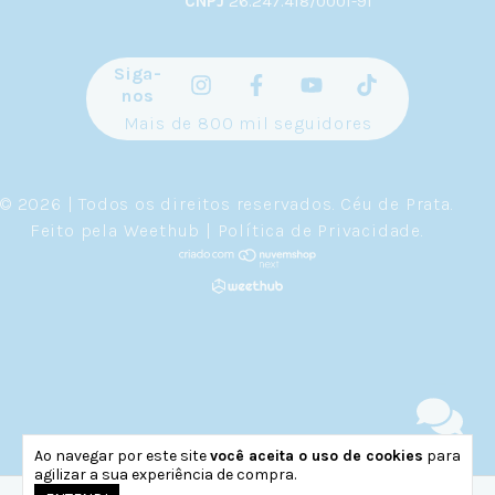
CNPJ
26.247.418/0001-91
Siga-
nos
Mais de 800 mil seguidores
© 2026 | Todos os direitos reservados.
Céu de Prata
.
Feito pela
Weethub
|
Política de Privacidade
.
Ao navegar por este site
você aceita o uso de cookies
para
agilizar a sua experiência de compra.