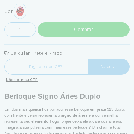
Cor:
Comprar
Calcular Frete e Prazo
Entregas para o CEP:
Calcular
Não sei meu CEP
Berloque Signo Áries Duplo
Um dos mais queridinhos por aqui esse berloque em
prata 925
duplo,
com frente e verso representa o
signo de áries
e a cor vermelha
representa seu
elemento Fogo
, o que deixa ele a cara dos arianos.
Imagina a sua pulseira com mais esse berloque!? Um charme total!
Não deixe de ter essa linda joia ariana! Perfeito berloque em prata para