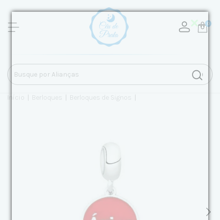
0
Início
|
Berloques
|
Berloques de Signos
|