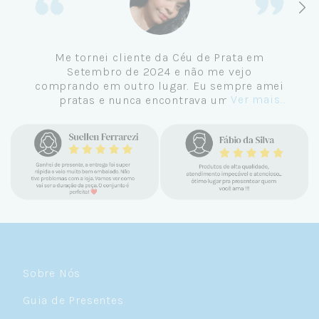
Me tornei cliente da Céu de Prata em
Setembro de 2024 e não me vejo
comprando em outro lugar. Eu sempre amei
Ver mais...
pratas e nunca encontrava uma loja
confiável e com jóias tão lindas até
encontrar a Céu. Atendimento
personalizado, verdadeiras jóias prata 925,
mimos e brindes incríveis. Virei cliente fiel
e amo demais as pratas que são lindas, tem
um brilho incrível e preço super justo. Fora
as promoções que rolam o ano inteiro. Sou
Céulover de carteirinha 💙
Sobre Nós
Guia de Presentes