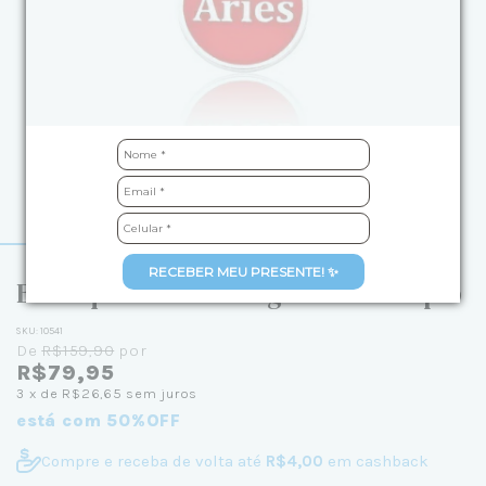
RECEBER MEU PRESENTE! ✨
Berloque de Prata Signo Áries Duplo
SKU:
10541
De
R$159,90
por
R$79,95
3
x de
R$26,65
sem juros
está com 50%OFF
Compre e receba de volta até
R$4,00
em cashback