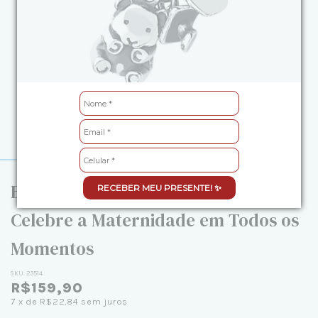
Berloque de Prata Urso Bebê:
RECEBER MEU PRESENTE! ✨
Celebre a Maternidade em Todos os
Momentos
SKU:
23514
R$159,90
7
x de
R$22,84
sem juros