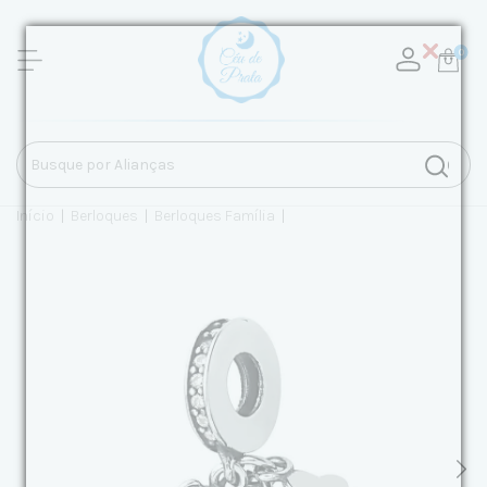
0
Início
|
Berloques
|
Berloques Família
|