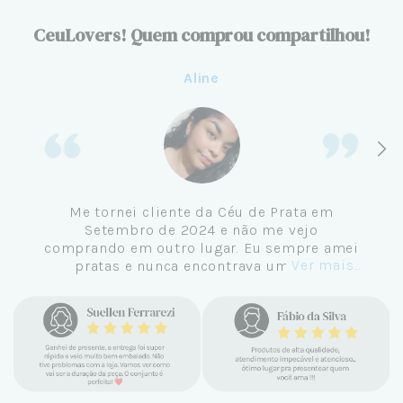
CeuLovers! Quem comprou compartilhou!
Aline
Me tornei cliente da Céu de Prata em
Setembro de 2024 e não me vejo
comprando em outro lugar. Eu sempre amei
Ver mais...
pratas e nunca encontrava uma loja
confiável e com jóias tão lindas até
encontrar a Céu. Atendimento
personalizado, verdadeiras jóias prata 925,
mimos e brindes incríveis. Virei cliente fiel
e amo demais as pratas que são lindas, tem
um brilho incrível e preço super justo. Fora
as promoções que rolam o ano inteiro. Sou