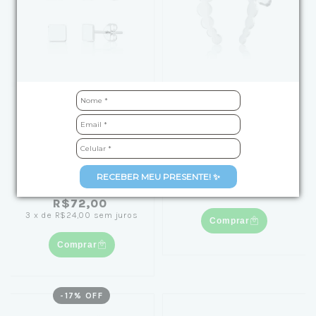
Kit Brinco de Prata Duo
Brinco de Prata
Carre e Liso
Círculos Crescentes
R$69,90
(1)
RECEBER MEU PRESENTE! ✨
3
x
de
R$23,30
sem juros
de
R$99,90
por
R$72,00
3
x
de
R$24,00
sem juros
Comprar
Comprar
-
17
% OFF