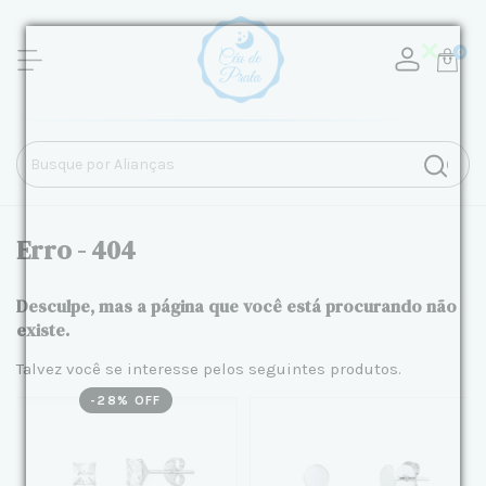
0
Erro - 404
Desculpe, mas a página que você está procurando não
existe.
Talvez você se interesse pelos seguintes produtos.
-
28
% OFF