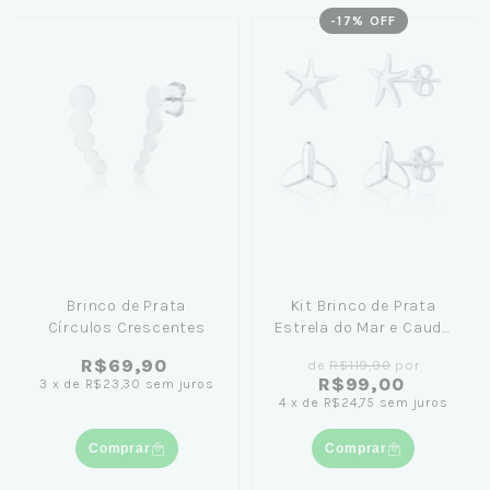
-
17
% OFF
Brinco de Prata
Kit Brinco de Prata
Círculos Crescentes
Estrela do Mar e Cauda
de Sereia
R$69,90
de
R$119,90
por
R$99,00
3
x
de
R$23,30
sem juros
4
x
de
R$24,75
sem juros
Comprar
Comprar