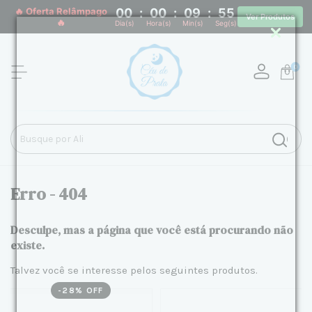
🔥 Oferta Relâmpago
00
:
00
:
09
:
55
Ver Produtos
🔥
Dia(s)
Hora(s)
Min(s)
Seg(s)
0
Erro - 404
Desculpe, mas a página que você está procurando não
existe.
Talvez você se interesse pelos seguintes produtos.
-
28
% OFF