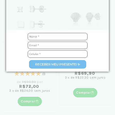
Kit Brinco de Prata Duo
Brinco de Prata Concha
Carre e Liso
Texturizada
RECEBER MEU PRESENTE! ✨
R$69,90
(1)
3
x
de
R$23,30
sem juros
de
R$99,90
por
R$72,00
3
x
de
R$24,00
sem juros
Comprar
Comprar