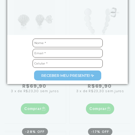
Brinco de Prata Concha
Brinco de Prata
Texturizada
Círculos Crescentes
RECEBER MEU PRESENTE! ✨
R$69,90
R$69,90
3
x
de
R$23,30
sem juros
3
x
de
R$23,30
sem juros
Comprar
Comprar
-
28
% OFF
-
17
% OFF