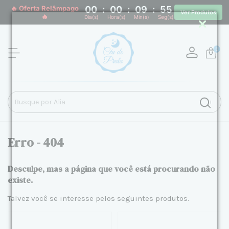
🔥 Oferta Relâmpago
00
:
00
:
09
:
55
Ver Produtos
🔥
Dia(s)
Hora(s)
Min(s)
Seg(s)
0
Erro - 404
Desculpe, mas a página que você está procurando não
existe.
Talvez você se interesse pelos seguintes produtos.