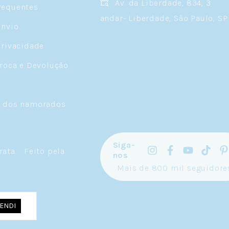
Av. da Liberdade, 834, 3
requentes
andar- Liberdade, São Paulo, SP
Envio
Privacidade
Troca e Devolução
a dos namorados
Siga-
rata
.
Feito pela
nos
Mais de 800 mil seguidore
ENDI