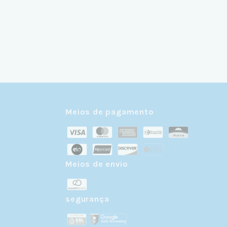
Meios de pagamento
Meios de envio
r
segurança