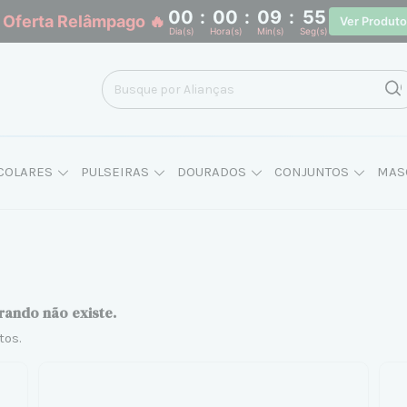
00
:
00
:
09
:
54
 Oferta Relâmpago 🔥
Ver Produt
Dia(s)
Hora(s)
Min(s)
Seg(s)
COLARES
PULSEIRAS
DOURADOS
CONJUNTOS
MAS
rando não existe.
tos.