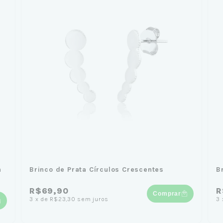
a
Brinco de Prata Círculos Crescentes
B
R$69,90
R
Comprar
3
x
de
R$23,30
sem juros
3