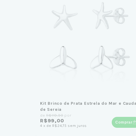
Kit Brinco de Prata Estrela do Mar e Caud
de Sereia
de
R$119,90
por
R$99,00
Comprar
4
x
de
R$24,75
sem juros