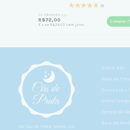
(1)
de
R$99,90
por
R$72,00
Comprar
3
x
de
R$24,00
sem juros
Sobre Nós
Guia de Pre
Descubra o 
Como Limpar
Tempo de Ga
Guia de Med
Na Céu de Prata, temos um