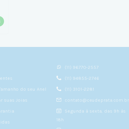
(11) 96770-2557
sentes
(11) 94855-2746
Tamanho do seu Anel
(11) 3101-2281
 suas Joias
contato@ceudeprata.com.b
rantia
Segunda à sexta, das 9h às
18h
idas