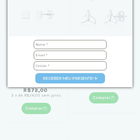
Kit Brinco de Prata Duo
Kit Brinco de Prata
Carre e Liso
Estrela do Mar e Cauda
de Sereia
de
R$119,90
por
(1)
RECEBER MEU PRESENTE! ✨
R$99,00
de
R$99,90
por
4
x
de
R$24,75
sem juros
R$72,00
3
x
de
R$24,00
sem juros
Comprar
Comprar