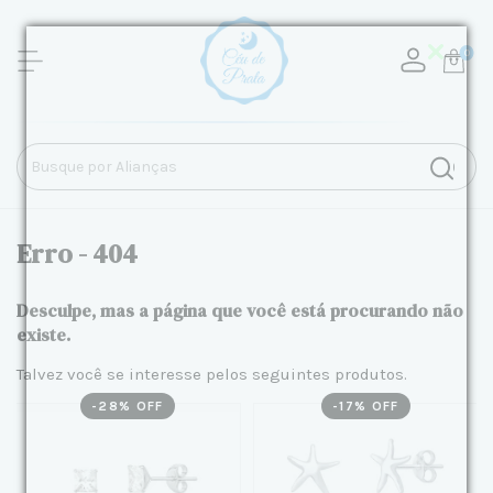
0
Erro - 404
Desculpe, mas a página que você está procurando não
existe.
Talvez você se interesse pelos seguintes produtos.
-
28
% OFF
-
17
% OFF