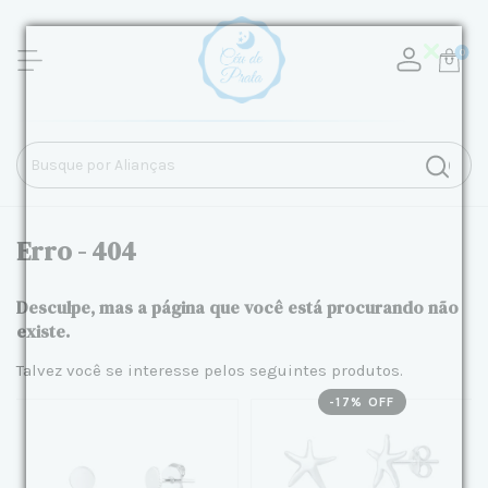
0
Erro - 404
Desculpe, mas a página que você está procurando não
existe.
Talvez você se interesse pelos seguintes produtos.
-
17
% OFF