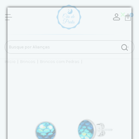
0
Início
|
Brincos
|
Brincos com Pedras
|