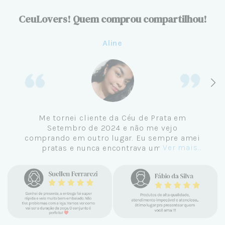
CeuLovers! Quem comprou compartilhou!
Aline
Me tornei cliente da Céu de Prata em
Setembro de 2024 e não me vejo
comprando em outro lugar. Eu sempre amei
Ver mais...
pratas e nunca encontrava uma loja
confiável e com jóias tão lindas até
encontrar a Céu. Atendimento
personalizado, verdadeiras jóias prata 925,
mimos e brindes incríveis. Virei cliente fiel
e amo demais as pratas que são lindas, tem
um brilho incrível e preço super justo. Fora
as promoções que rolam o ano inteiro. Sou