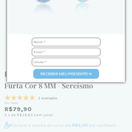
Brinco de Prata Escama de Sereia
RECEBER MEU PRESENTE! ✨
Furta Cor 8 MM - Sereísmo
2 avaliações
SKU:
23414
R$79,90
3
x de
R$26,63
sem juros
Compre e receba de volta até
R$4,00
em cashback