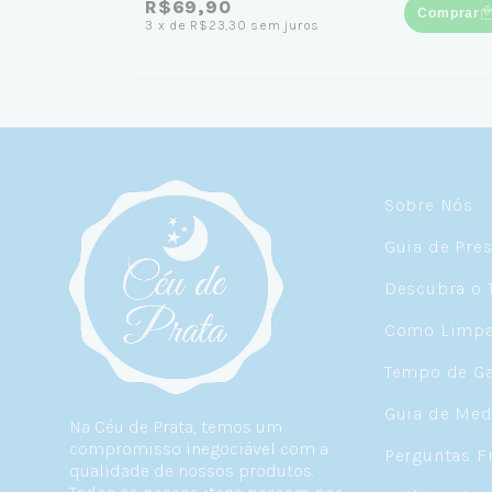
R$69,90
Comprar
3
x
de
R$23,30
sem juros
Sobre Nós
Guia de Pre
Descubra o 
Como Limpar
Tempo de Ga
Guia de Med
Na Céu de Prata, temos um
compromisso inegociável com a
Perguntas F
qualidade de nossos produtos.