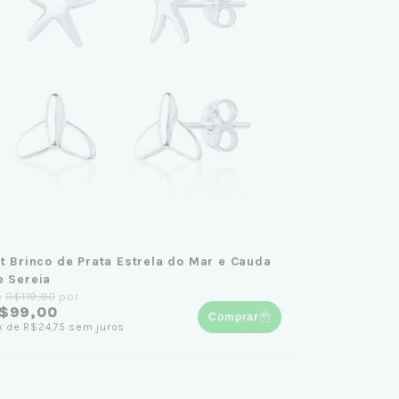
it Brinco de Prata Estrela do Mar e Cauda
e Sereia
e
R$119,90
por
$99,00
Comprar
x
de
R$24,75
sem juros