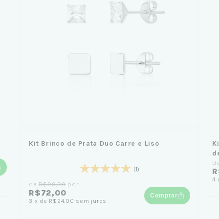
Kit Brinco de Prata Duo Carre e Liso
K
d
d
(1)
R
4
de
R$99,90
por
R$72,00
Comprar
3
x
de
R$24,00
sem juros