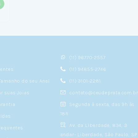
(11) 96770-2557
sentes
(11) 94855-2746
Tamanho do seu Anel
(11) 3101-2281
 suas Joias
contato@ceudeprata.com.b
rantia
Segunda à sexta, das 9h às
18h
idas
Av. da Liberdade, 834, 3
requentes
andar- Liberdade, São Paulo, SP