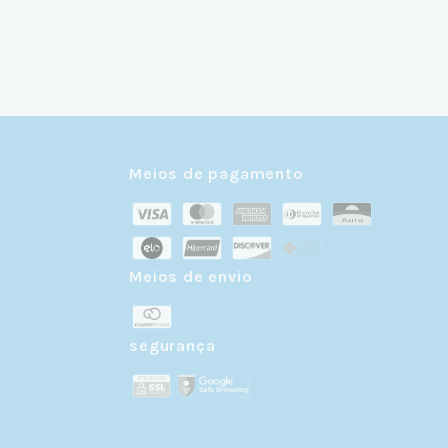
Meios de pagamento
Meios de envio
r
segurança