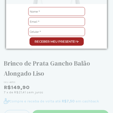
RECEBER MEU PRESENTE! ✨
Brinco de Prata Gancho Balão
Alongado Liso
SKU:
46703
R$149,90
7
x de
R$21,41
sem juros
Compre e receba de volta até
R$7,50
em cashback