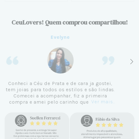
CeuLovers! Quem comprou compartilhou!
Aline
Me tornei cliente da Céu de Prata em
Setembro de 2024 e não me vejo
comprando em outro lugar. Eu sempre amei
Ver mais...
pratas e nunca encontrava uma loja
confiável e com jóias tão lindas até
encontrar a Céu. Atendimento
personalizado, verdadeiras jóias prata 925,
mimos e brindes incríveis. Virei cliente fiel
e amo demais as pratas que são lindas, tem