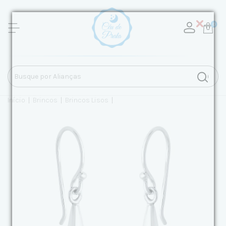
0
Início
|
Brincos
|
Brincos Lisos
|