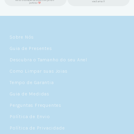
um brilho incrível e preço super justo. Fora
as promoções que rolam o ano inteiro. Sou
Céulover de carteirinha 💙
Sobre Nós
Guia de Presentes
Descubra o Tamanho do seu Anel
Como Limpar suas Joias
Tempo de Garantia
Guia de Medidas
Perguntas Frequentes
Política de Envio
Política de Privacidade