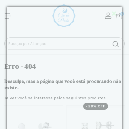
0
Erro - 404
Desculpe, mas a página que você está procurando não
existe.
Talvez você se interesse pelos seguintes produtos.
-
28
% OFF