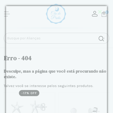
0
Erro - 404
Desculpe, mas a página que você está procurando não
existe.
Talvez você se interesse pelos seguintes produtos.
-
17
% OFF