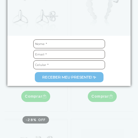
Kit Brinco de Prata
Brinco de Prata
Estrela do Mar e Cauda
Círculos Crescentes
de Sereia
R$69,90
de
R$119,90
por
RECEBER MEU PRESENTE! ✨
R$99,00
3
x
de
R$23,30
sem juros
4
x
de
R$24,75
sem juros
Comprar
Comprar
-
28
% OFF