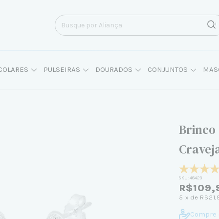
COLARES
PULSEIRAS
DOURADOS
CONJUNTOS
MAS
Brinco
Cravej
SKU:
48423
R$109,
5
x de
R$21,
Compre 