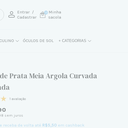
Entrar
/
Minha
0
Cadastrar
sacola
CULINO
ÓCULOS DE SOL
+ CATEGORIAS
 de Prata Meia Argola Curvada
ada
1 avaliação
90
98
sem juros
e receba de volta até
R$5,50
em cashback