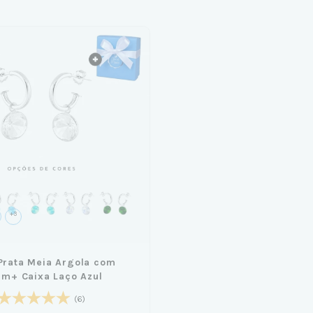
+3
Prata Meia Argola com
4cm+ Caixa Laço Azul
(6)