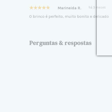
Marineida R.
há 3 meses
O brinco é perfeito, muito bonito e delicado
Perguntas & respostas