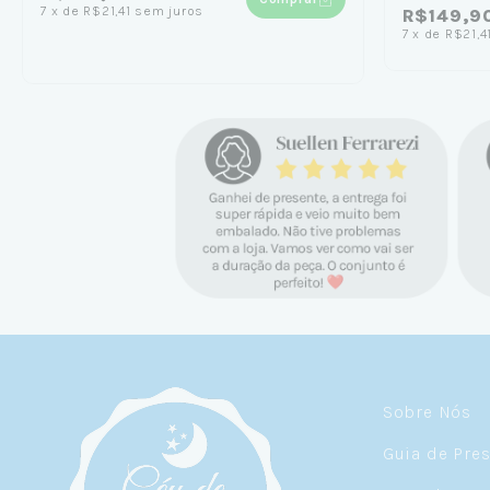
7
x
de
R$21,41
sem juros
R$149,9
7
x
de
R$21,4
Sobre Nós
Guia de Pre