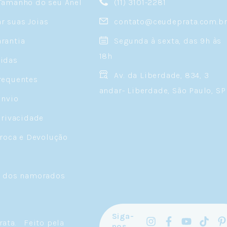
Tamanho do seu Anel
(11) 3101-2281
 suas Joias
contato@ceudeprata.com.b
rantia
Segunda à sexta, das 9h às
18h
idas
Av. da Liberdade, 834, 3
requentes
andar- Liberdade, São Paulo, SP
Envio
Privacidade
Troca e Devolução
a dos namorados
Siga-
rata
.
Feito pela
nos