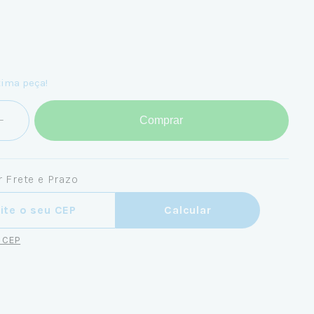
tima peça!
Comprar
 Frete e Prazo
ra o CEP:
Calcular
u CEP