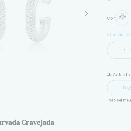
Cor:
Atenção, úl
Calcular
Entregas pa
Não sei me
Curvada Cravejada