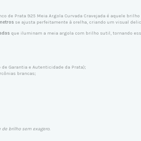
nco de Prata 925
Meia Argola Curvada Cravejada é aquele brilho
ímetros
se ajusta perfeitamente à orelha, criando um visual de
jadas
que iluminam a meia argola com brilho sutil, tornando esse
de Garantia e Autenticidade da Prata);
rcônias brancas;
 de brilho sem exagero.