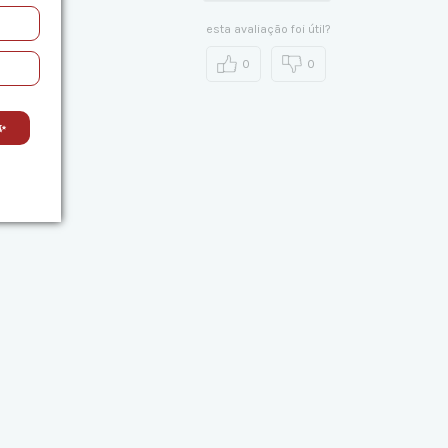
esta avaliação foi útil?
0
0
✨