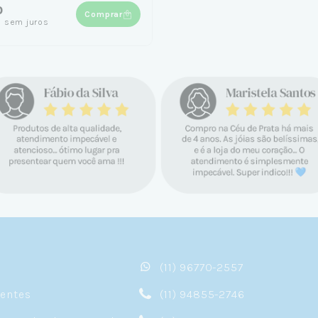
0
Comprar
1
sem juros
(11) 96770-2557
sentes
(11) 94855-2746