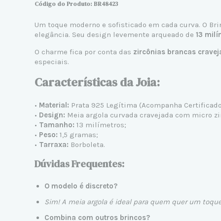
Código do Produto: BR48423
Um toque moderno e sofisticado em cada curva. O
Bri
elegância. Seu design levemente arqueado de
13 mil
O charme fica por conta das
zircônias brancas crave
especiais.
Características da Joia:
•
Material:
Prata 925 Legítima (Acompanha Certificado 
•
Design:
Meia argola curvada cravejada com micro zi
•
Tamanho:
13 milímetros;
•
Peso:
1,5 gramas;
•
Tarraxa:
Borboleta.
Dúvidas Frequentes:
O modelo é discreto?
Sim! A meia argola é ideal para quem quer um toque
Combina com outros brincos?