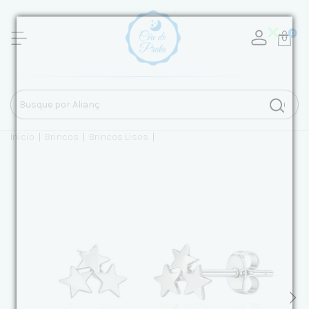
0
Início
|
Brincos
|
Brincos Lisos
|