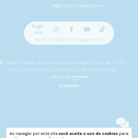
CNPJ
26.247.418/0001-91
Siga-
nos
Mais de 800 mil seguidores
© 2026 | Todos os direitos reservados.
Céu de Prata
.
Feito pela
Weethub
|
Política de Privacidade
.
Ao navegar por este site
você aceita o uso de cookies
para