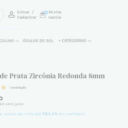
Entrar
/
Minha
0
Cadastrar
sacola
CULINO
ÓCULOS DE SOL
+ CATEGORIAS
 de Prata Zircônia Redonda 8mm
1 avaliação
0
63
sem juros
e receba de volta até
R$4,00
em cashback