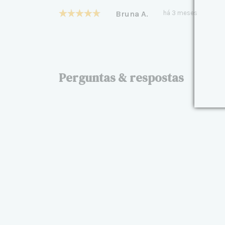
Bruna A.
há 3 meses
Perguntas & respostas