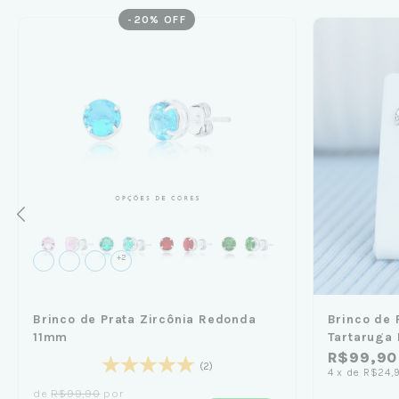
-
20
% OFF
+2
Brinco de Prata Zircônia Redonda
Brinco de 
11mm
Tartaruga
R$99,90
(2)
4
x
de
R$24,
de
R$99,90
por