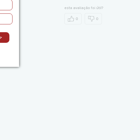
esta avaliação foi útil?
0
0
✨