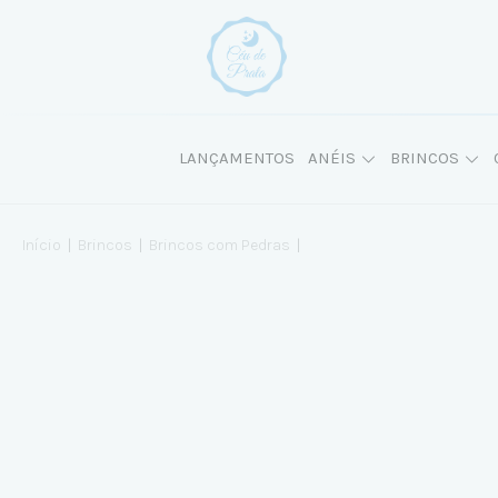
LANÇAMENTOS
ANÉIS
BRINCOS
Início
|
Brincos
|
Brincos com Pedras
|