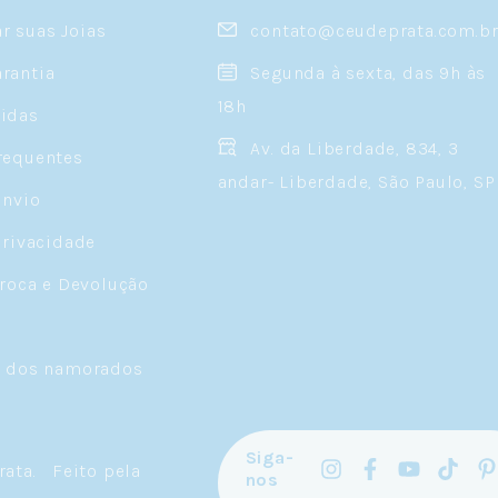
 suas Joias
contato@ceudeprata.com.b
rantia
Segunda à sexta, das 9h às
18h
idas
Av. da Liberdade, 834, 3
requentes
andar- Liberdade, São Paulo, SP
Envio
Privacidade
Troca e Devolução
a dos namorados
Siga-
rata
.
Feito pela
nos