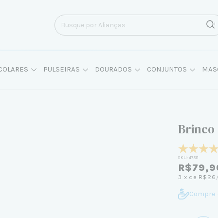
COLARES
PULSEIRAS
DOURADOS
CONJUNTOS
MAS
Brinco
SKU:
47311
R$79,9
3
x de
R$26,
Compre 