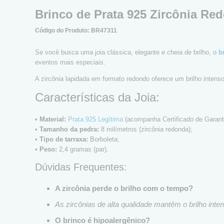
Brinco de Prata 925 Zircônia R
Código do Produto: BR47311
Se você busca uma joia clássica, elegante e cheia de brilho, o
b
eventos mais especiais.
A zircônia lapidada em formato redondo oferece um brilho intens
Características da Joia:
•
Material:
Prata 925 Legítima
(acompanha Certificado de Garanti
•
Tamanho da pedra:
8 milímetros (zircônia redonda);
•
Tipo de tarraxa:
Borboleta;
•
Peso:
2,4 gramas (par).
Dúvidas Frequentes:
A zircônia perde o brilho com o tempo?
As zircônias de alta qualidade mantêm o brilho in
O brinco é hipoalergênico?