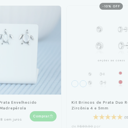
-
10
% OFF
Prata Envelhecido
Kit Brincos de Prata Duo 
 Madrepérola
Zircônia 4 e 5mm
Comprar
(1
98
sem juros
de
R$89,90
por