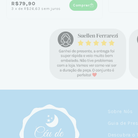
R$79,90
Comprar
3
x
de
R$26,63
sem juros
Sobre Nós
Guia de Pre
Descubra o 