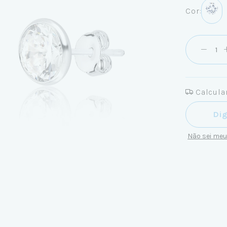
Cor:
Calcular
Entregas pa
Não sei me