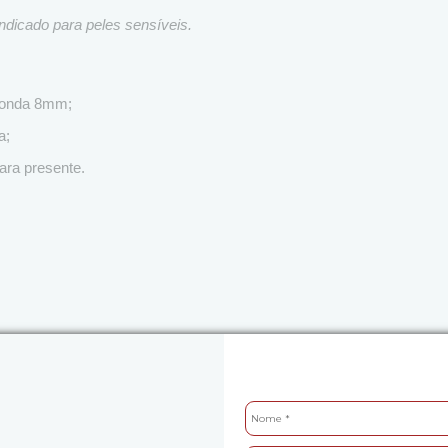
indicado para peles sensíveis.
edonda 8mm;
a;
ara presente.