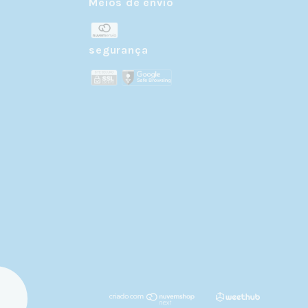
Meios de envio
r
segurança