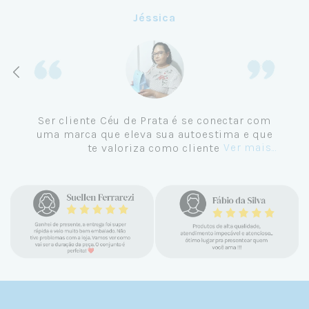
Aline
Me tornei cliente da Céu de Prata em
Setembro de 2024 e não me vejo
comprando em outro lugar. Eu sempre amei
Ver mais...
pratas e nunca encontrava uma loja
confiável e com jóias tão lindas até
encontrar a Céu. Atendimento
personalizado, verdadeiras jóias prata 925,
mimos e brindes incríveis. Virei cliente fiel
e amo demais as pratas que são lindas, tem
um brilho incrível e preço super justo. Fora
as promoções que rolam o ano inteiro. Sou
Céulover de carteirinha 💙