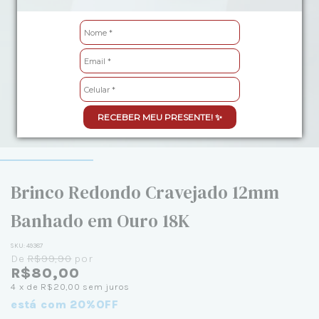
RECEBER MEU PRESENTE! ✨
Brinco Redondo Cravejado 12mm
Banhado em Ouro 18K
SKU:
49387
De
R$99,90
por
R$80,00
4
x de
R$20,00
sem juros
está com 20%OFF