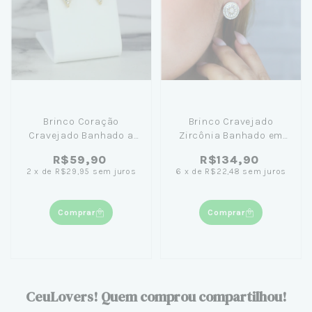
Brinco Coração
Brinco Cravejado
Cravejado Banhado a
Zircônia Banhado em
Ouro 18K
Ouro 18K
R$59,90
R$134,90
2
x
de
R$29,95
sem juros
6
x
de
R$22,48
sem juros
Comprar
Comprar
CeuLovers! Quem comprou compartilhou!