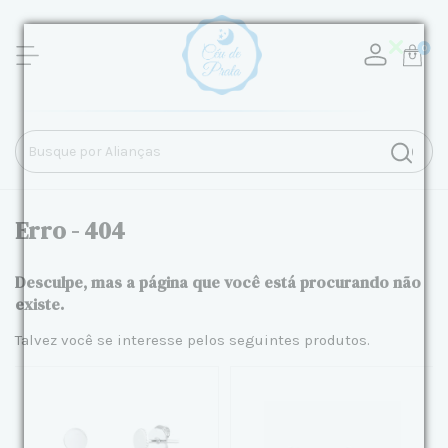
0
Erro - 404
Desculpe, mas a página que você está procurando não
existe.
Talvez você se interesse pelos seguintes produtos.