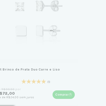
it Brinco de Prata Duo Carre e Liso
(1)
e
R$99,90
por
$72,00
Comprar
x
de
R$24,00
sem juros