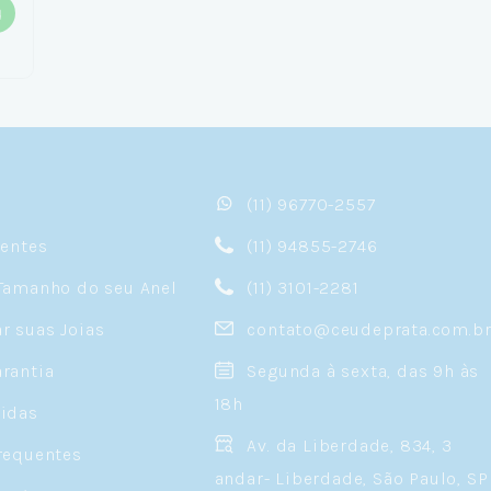
(11) 96770-2557
sentes
(11) 94855-2746
Tamanho do seu Anel
(11) 3101-2281
 suas Joias
contato@ceudeprata.com.b
rantia
Segunda à sexta, das 9h às
18h
idas
Av. da Liberdade, 834, 3
requentes
andar- Liberdade, São Paulo, SP