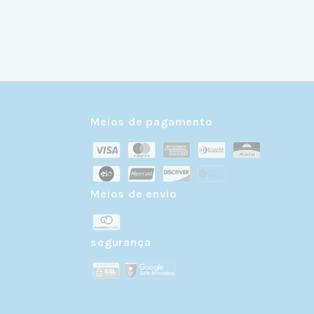
Meios de pagamento
Meios de envio
r
segurança