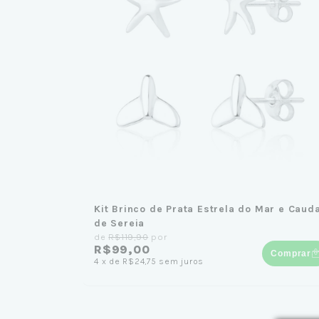
Kit Brinco de Prata Estrela do Mar e Caud
de Sereia
de
R$119,90
por
R$99,00
Comprar
4
x
de
R$24,75
sem juros