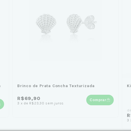
a
Brinco de Prata Concha Texturizada
K
R$69,90
Comprar
3
x
de
R$23,30
sem juros
d
R
3