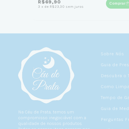
R$69,90
Comprar
3
x
de
R$23,30
sem juros
Sobre Nós
Guia de Pre
Descubra o 
Como Limpar
Tempo de Ga
Guia de Med
Na Céu de Prata, temos um
compromisso inegociável com a
Perguntas F
qualidade de nossos produtos.