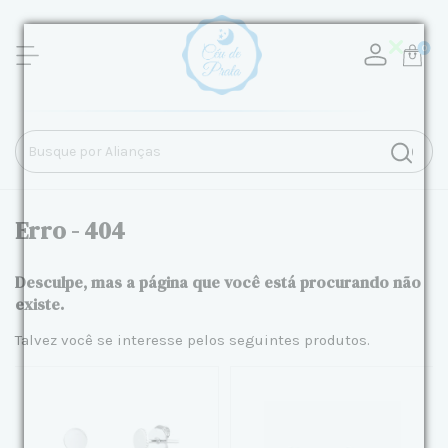
0
Erro - 404
Desculpe, mas a página que você está procurando não
existe.
Talvez você se interesse pelos seguintes produtos.