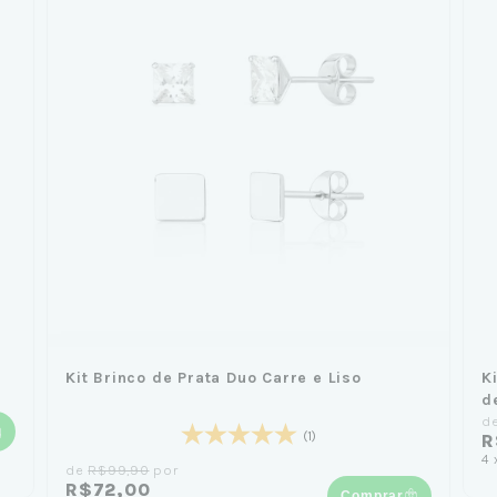
Kit Brinco de Prata Duo Carre e Liso
K
d
d
(1)
R
4
de
R$99,90
por
R$72,00
Comprar