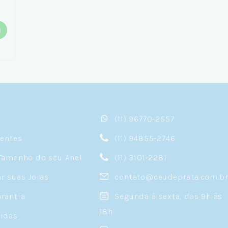
(11) 96770-2557
sentes
(11) 94855-2746
Tamanho do seu Anel
(11) 3101-2281
 suas Joias
contato@ceudeprata.com.b
rantia
Segunda à sexta, das 9h às
18h
idas