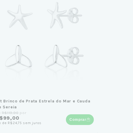
it Brinco de Prata Estrela do Mar e Cauda
e Sereia
e
R$119,90
por
$99,00
Comprar
x
de
R$24,75
sem juros