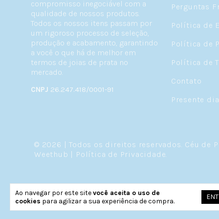
compromisso inegociável com a
Perguntas F
qualidade de nossos produtos.
Todos os nossos itens passam por
Política de 
um rigoroso processo de seleção,
produção e acabamento, garantindo
Política de 
a você o que há de melhor em
termos de joias de prata no
Política de 
mercado.
Contato
CNPJ
26.247.418/0001-91
Presente di
© 2026 | Todos os direitos reservados.
Céu de P
Weethub
|
Política de Privacidade
.
Ao navegar por este site
você aceita o uso de
ENT
cookies
para agilizar a sua experiência de compra.