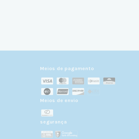
Meios de pagamento
Meios de envio
r
segurança