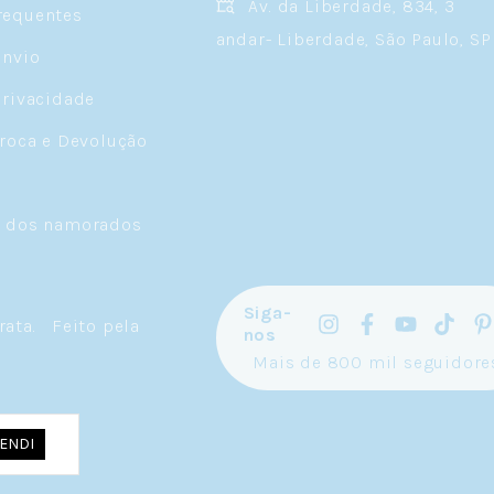
Av. da Liberdade, 834, 3
requentes
andar- Liberdade, São Paulo, SP
Envio
Privacidade
Troca e Devolução
a dos namorados
Siga-
rata
.
Feito pela
nos
Mais de 800 mil seguidore
ENDI