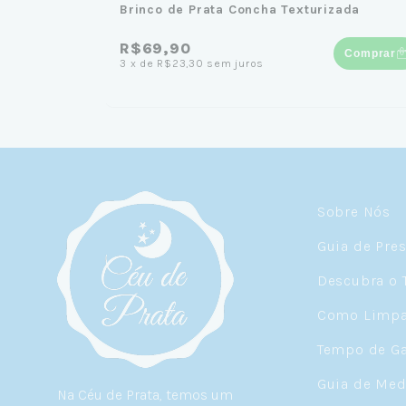
Brinco de Prata Concha Texturizada
R$69,90
Comprar
3
x
de
R$23,30
sem juros
Sobre Nós
Guia de Pre
Descubra o 
Como Limpar
Tempo de Ga
Guia de Med
Na Céu de Prata, temos um