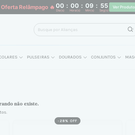
00
:
00
:
09
:
54
 Oferta Relâmpago 🔥
Ver Produt
Dia(s)
Hora(s)
Min(s)
Seg(s)
COLARES
PULSEIRAS
DOURADOS
CONJUNTOS
MAS
rando não existe.
tos.
-
28
% OFF