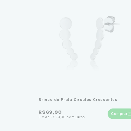
Brinco de Prata Círculos Crescentes
R$69,90
Comprar
3
x
de
R$23,30
sem juros