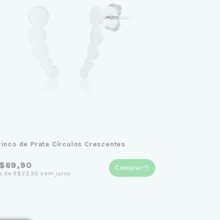
rinco de Prata Círculos Crescentes
$69,90
Comprar
x
de
R$23,30
sem juros