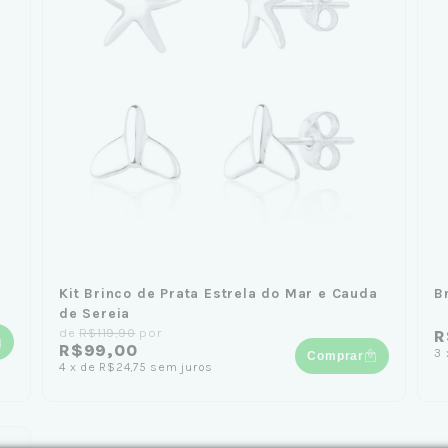
Kit Brinco de Prata Estrela do Mar e Cauda
B
de Sereia
de
R$119,90
por
R
R$99,00
3
Comprar
4
x
de
R$24,75
sem juros