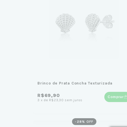
Brinco de Prata Concha Texturizada
R$69,90
Comprar
3
x
de
R$23,30
sem juros
-
28
% OFF