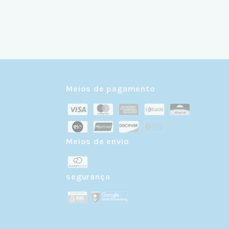
Meios de pagamento
Meios de envio
r
segurança