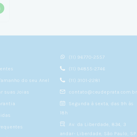
(11) 96770-2557
sentes
(11) 94855-2746
Tamanho do seu Anel
(11) 3101-2281
 suas Joias
contato@ceudeprata.com.b
rantia
Segunda à sexta, das 9h às
18h
idas
Av. da Liberdade, 834, 3
requentes
andar- Liberdade, São Paulo, SP