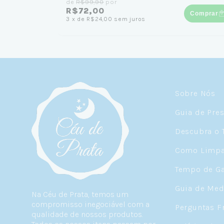
de
R$99,90
por
R$72,00
Comprar
3
x
de
R$24,00
sem juros
Sobre Nós
Guia de Pre
Descubra o 
Como Limpar
Tempo de Ga
Guia de Med
Na Céu de Prata, temos um
compromisso inegociável com a
Perguntas F
qualidade de nossos produtos.