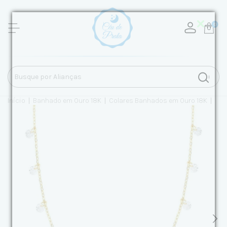
0
Início
|
Banhado em Ouro 18K
|
Colares Banhados em Ouro 18K
|