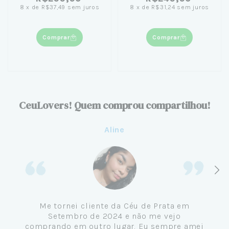
Santos
8
x
de
R$37,49
sem juros
8
x
de
R$31,24
sem juros
Comprar
Comprar
CeuLovers! Quem comprou compartilhou!
Aline
Me tornei cliente da Céu de Prata em
Setembro de 2024 e não me vejo
comprando em outro lugar. Eu sempre amei