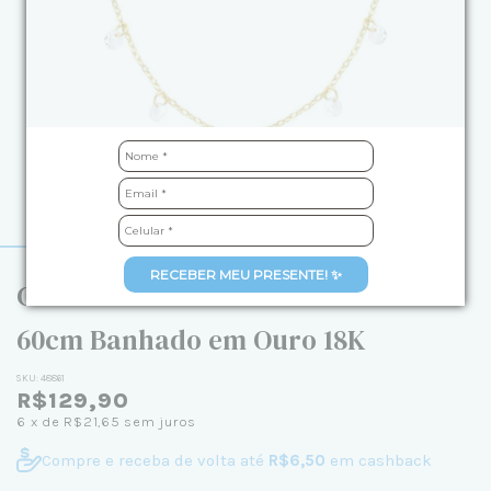
RECEBER MEU PRESENTE! ✨
Colar com Pontos de Luz Zircônia
60cm Banhado em Ouro 18K
SKU:
48861
R$129,90
6
x de
R$21,65
sem juros
Compre e receba de volta até
R$6,50
em cashback