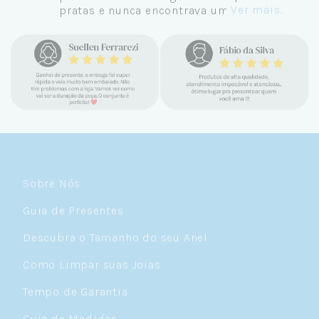
Ver mais...
pratas e nunca encontrava uma loja
confiável e com jóias tão lindas até
encontrar a Céu. Atendimento
personalizado, verdadeiras jóias prata 925,
mimos e brindes incríveis. Virei cliente fiel
e amo demais as pratas que são lindas, tem
um brilho incrível e preço super justo. Fora
as promoções que rolam o ano inteiro. Sou
Céulover de carteirinha 💙
Sobre Nós
Guia de Presentes
Descubra o Tamanho do seu Anel
Como Limpar suas Joias
Tempo de Garantia
Guia de Medidas