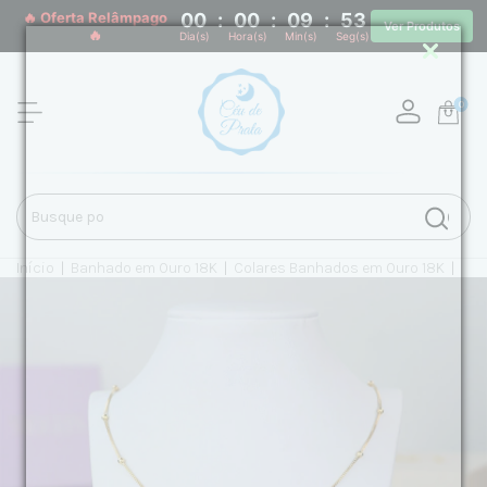
🔥 Oferta Relâmpago
00
:
00
:
09
:
52
Ver Produtos
🔥
Dia(s)
Hora(s)
Min(s)
Seg(s)
0
Início
|
Banhado em Ouro 18K
|
Colares Banhados em Ouro 18K
|