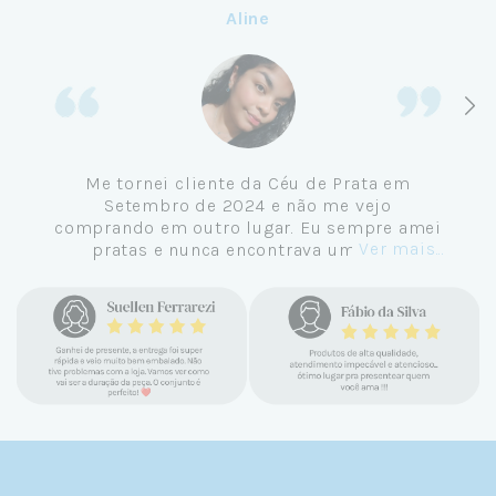
Aline
Me tornei cliente da Céu de Prata em
Setembro de 2024 e não me vejo
comprando em outro lugar. Eu sempre amei
Ver mais...
pratas e nunca encontrava uma loja
confiável e com jóias tão lindas até
encontrar a Céu. Atendimento
personalizado, verdadeiras jóias prata 925,
mimos e brindes incríveis. Virei cliente fiel
e amo demais as pratas que são lindas, tem
um brilho incrível e preço super justo. Fora
as promoções que rolam o ano inteiro. Sou
Céulover de carteirinha 💙