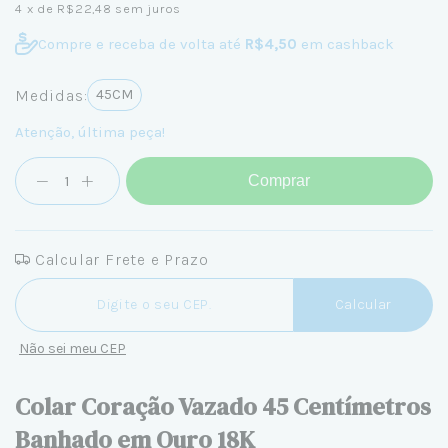
4
x de
R$22,48
sem juros
Compre e receba de volta até
R$4,50
em cashback
Medidas:
45CM
Atenção, última peça!
Comprar
Calcular Frete e Prazo
Entregas para o CEP:
Calcular
Não sei meu CEP
Colar Coração Vazado 45 Centímetros
Banhado em Ouro 18K