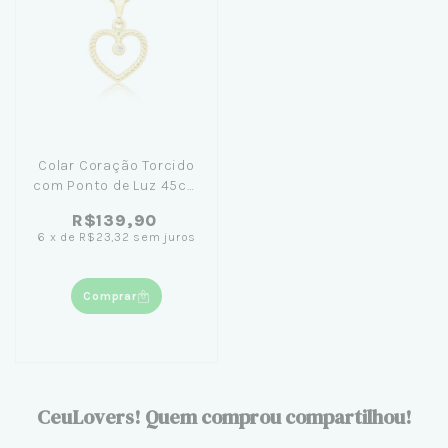
Colar Coração Torcido
com Ponto de Luz 45cm
Banhado em Ouro 18K+
R$139,90
Caixinha com Flor cor
6
x
de
R$23,32
sem juros
diversa
Comprar
CeuLovers! Quem comprou compartilhou!