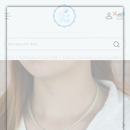
0
Início
|
Banhado em Ouro 18K
|
Colares Banhados em Ouro 18K
|