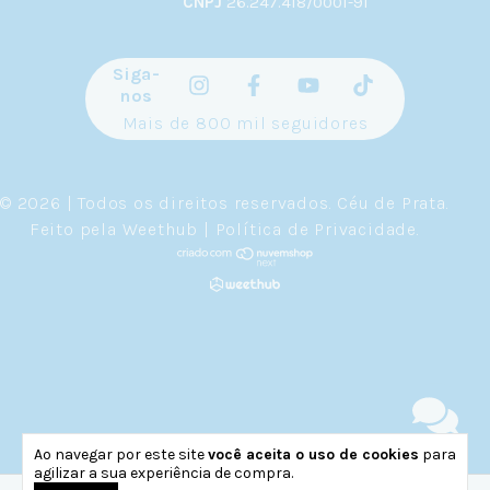
CNPJ
26.247.418/0001-91
Siga-
nos
Mais de 800 mil seguidores
© 2026 | Todos os direitos reservados.
Céu de Prata
.
Feito pela
Weethub
|
Política de Privacidade
.
Ao navegar por este site
você aceita o uso de cookies
para
agilizar a sua experiência de compra.