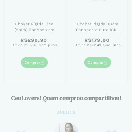
Choker Rígida Lisa
Choker Rígida 30cm
(5mm) Banhado em
Banhado a Ouro 18K -
Ouro 18K - Natalia
Coleção Athena
R$299,90
R$179,90
Santos
8
x
de
R$37,49
sem juros
8
x
de
R$22,49
sem juros
Comprar
Comprar
CeuLovers! Quem comprou compartilhou!
Jéssica