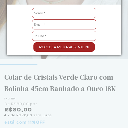
RECEBER MEU PRESENTE! ✨
Colar de Cristais Verde Claro com
Bolinha 45cm Banhado a Ouro 18K
SKU:
49141
De
R$89,90
por
R$80,00
4
x de
R$20,00
sem juros
está com 11%OFF