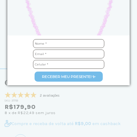
RECEBER MEU PRESENTE! ✨
Colar de Cristal Rosa Pink 40cm
2 avaliações
SKU:
37759
R$179,90
8
x de
R$22,49
sem juros
Compre e receba de volta até
R$9,00
em cashback