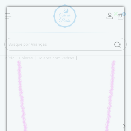
0
Início
|
Colares
|
Colares com Pedras
|