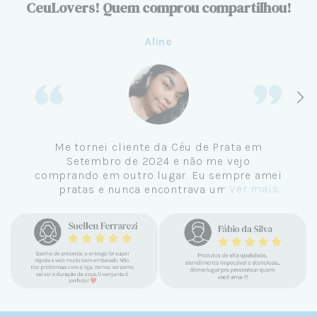
CeuLovers! Quem comprou compartilhou!
Aline
Me tornei cliente da Céu de Prata em
Setembro de 2024 e não me vejo
comprando em outro lugar. Eu sempre amei
Ver mais...
pratas e nunca encontrava uma loja
confiável e com jóias tão lindas até
encontrar a Céu. Atendimento
personalizado, verdadeiras jóias prata 925,
mimos e brindes incríveis. Virei cliente fiel
e amo demais as pratas que são lindas, tem
um brilho incrível e preço super justo. Fora
as promoções que rolam o ano inteiro. Sou
Céulover de carteirinha 💙