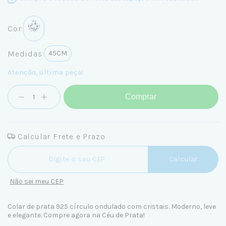
Cor:
Medidas:
45CM
Atenção, última peça!
Comprar
Calcular Frete e Prazo
Entregas para o CEP:
Calcular
Não sei meu CEP
Colar de prata 925 círculo ondulado com cristais. Moderno, leve
e elegante. Compre agora na Céu de Prata!