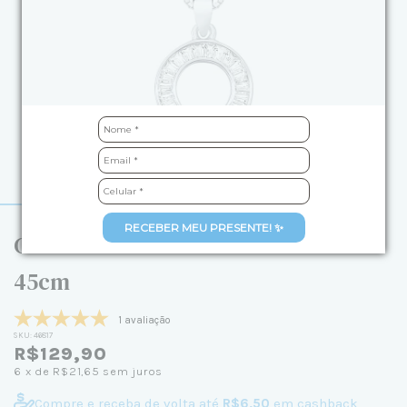
RECEBER MEU PRESENTE! ✨
Colar de Prata Círculo com Cristais
45cm
1 avaliação
SKU:
46817
R$129,90
6
x de
R$21,65
sem juros
Compre e receba de volta até
R$6,50
em cashback