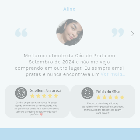
Aline
Me tornei cliente da Céu de Prata em
Setembro de 2024 e não me vejo
comprando em outro lugar. Eu sempre amei
Ver mais...
pratas e nunca encontrava uma loja
confiável e com jóias tão lindas até
encontrar a Céu. Atendimento
personalizado, verdadeiras jóias prata 925,
mimos e brindes incríveis. Virei cliente fiel
e amo demais as pratas que são lindas, tem
um brilho incrível e preço super justo. Fora
as promoções que rolam o ano inteiro. Sou
Céulover de carteirinha 💙