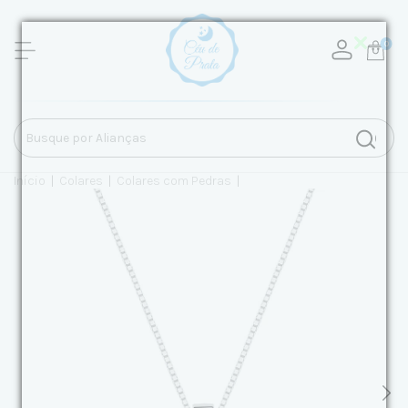
0
Início
|
Colares
|
Colares com Pedras
|