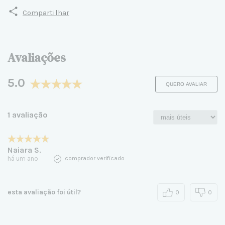
Compartilhar
Avaliações
5.0
QUERO AVALIAR
1 avaliação
Naiara S.
há um ano
comprador verificado
esta avaliação foi útil?
0
0