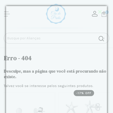
0
Erro - 404
Desculpe, mas a página que você está procurando não
existe.
Talvez você se interesse pelos seguintes produtos.
-
17
% OFF