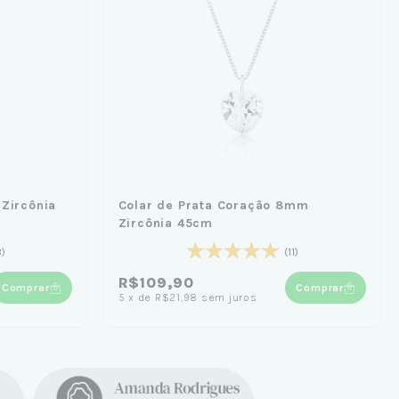
 Zircônia
Colar de Prata Coração 8mm
Zircônia 45cm
8)
(11)
R$109,90
Comprar
Comprar
5
x
de
R$21,98
sem juros