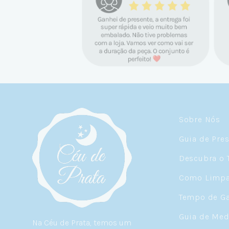
Sobre Nós
Guia de Pre
Descubra o 
Como Limpar
Tempo de Ga
Guia de Med
Na Céu de Prata, temos um