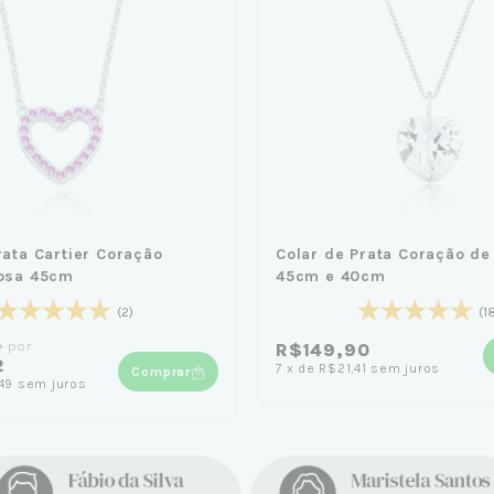
rata Cartier Coração
Colar de Prata Coração de
Rosa 45cm
45cm e 40cm
(2)
(1
0
por
R$149,90
2
7
x
de
R$21,41
sem juros
Comprar
49
sem juros