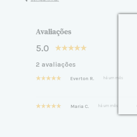
Avaliações
5.0
2 avaliações
Everton R.
há um mês
Maria C.
há um mês