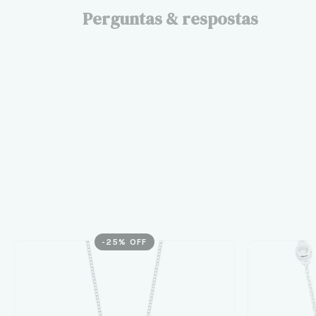
Perguntas & respostas
-
25
% OFF