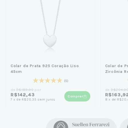
Colar de Prata 925 Coração Liso
Colar de P
45cm
Zircônia 
(5)
de
R$189,90
por
de
R$204,9
R$142,43
R$163,9
Comprar
7
x
de
R$20,35
sem juros
8
x
de
R$20,