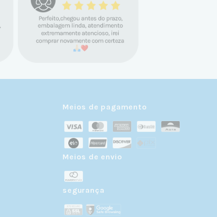
Meios de pagamento
Meios de envio
r
segurança