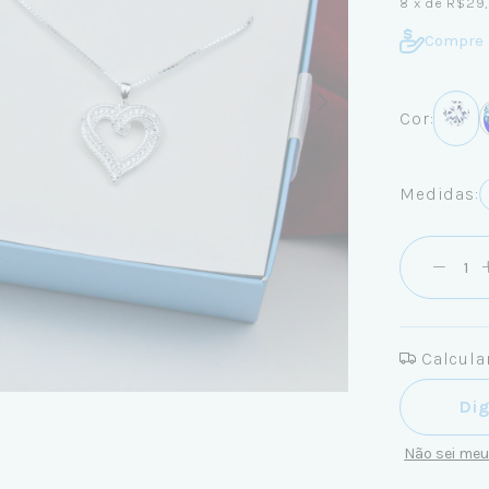
8
x de
R$29
Compre 
Cor:
Medidas:
Calcular
Entregas pa
Não sei me