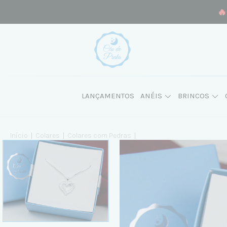
🔥
LANÇAMENTOS
ANÉIS
BRINCOS
Início
|
Colares
|
Colares com Pedras
|