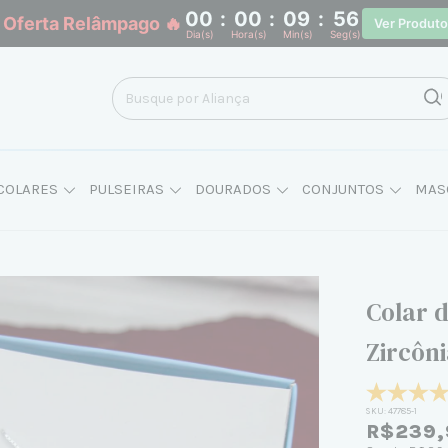
00
:
00
:
09
:
55
 Oferta Relâmpago 🔥
Ver Produt
Dia(s)
Hora(s)
Min(s)
Seg(s)
COLARES
PULSEIRAS
DOURADOS
CONJUNTOS
MAS
Colar 
Zircôn
SKU:
47785-1
R$239,