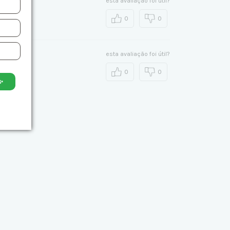
esta avaliação foi útil?
0
0
esta avaliação foi útil?
0
0
✨