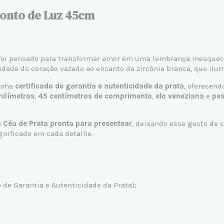
Ponto de Luz 45cm
ar foi pensado para transformar amor em uma lembrança inesquec
dade do coração vazado ao encanto da zircônia branca, que ilumi
anha
certificado de garantia e autenticidade da prata
, oferecend
milímetros
,
45 centímetros de comprimento
,
elo veneziana
e
pes
 Céu de Prata pronta para presentear
, deixando esse gesto de 
gnificado em cada detalhe.
 de Garantia e Autenticidade da Prata);