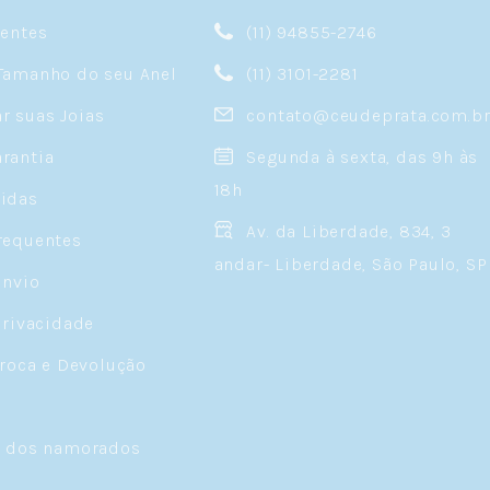
sentes
(11) 94855-2746
Tamanho do seu Anel
(11) 3101-2281
 suas Joias
contato@ceudeprata.com.b
rantia
Segunda à sexta, das 9h às
18h
idas
Av. da Liberdade, 834, 3
requentes
andar- Liberdade, São Paulo, SP
Envio
Privacidade
Troca e Devolução
a dos namorados