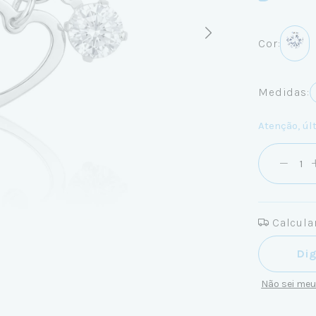
Cor:
Medidas:
Atenção, úl
Calcular
Entregas pa
Não sei me