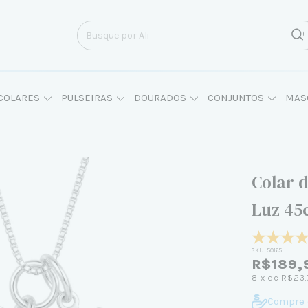
COLARES
PULSEIRAS
DOURADOS
CONJUNTOS
MAS
Colar 
Luz 45
SKU:
50165
R$189,
8
x de
R$23,
Compre 