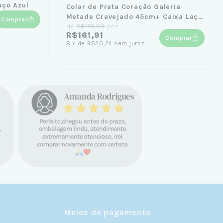
aço Azul
Colar de Prata Coração Galeria
Metade Cravejado 45cm+ Caixa Laço
Comprar
Azul
de
R$179,90
por
R$161,91
Comprar
8
x
de
R$20,24
sem juros
Meios de pagamento