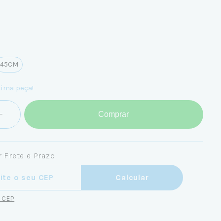
45CM
tima peça!
Comprar
 Frete e Prazo
ra o CEP:
Calcular
u CEP