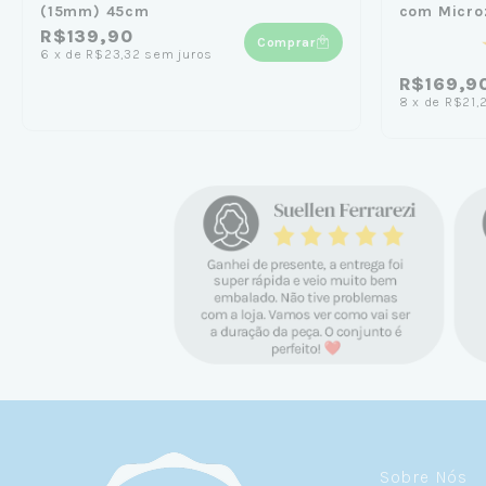
(15mm) 45cm
com Micro
R$139,90
Comprar
6
x
de
R$23,32
sem juros
R$169,9
8
x
de
R$21,
Sobre Nós