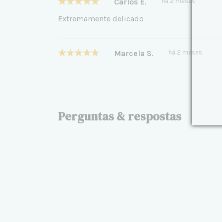
Carlos E.
há 2 meses
Extremamente delicado
Marcela S.
há 2 meses
Perguntas & respostas