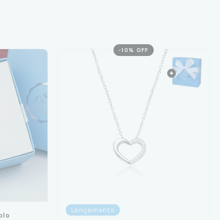
-
10
% OFF
Lançamento
plo