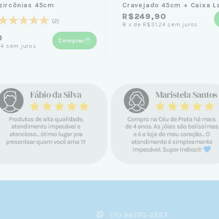
zircônias 45cm
Cravejado 45cm + Caixa L
R$249,90
(2)
8
x
de
R$31,24
sem juros
0
Comprar
24
sem juros
(11) 96770-2557