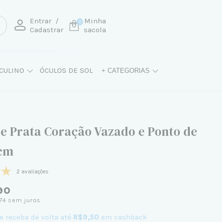
Entrar
/
Minha
0
Cadastrar
sacola
CULINO
ÓCULOS DE SOL
+ CATEGORIAS
de Prata Coração Vazado e Ponto de
cm
2 avaliações
90
74
sem juros
e receba de volta até
R$9,50
em cashback