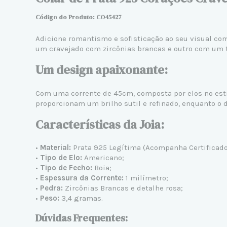
Código do Produto: CO45427
Adicione romantismo e sofisticação ao seu visual co
um cravejado com zircônias brancas e outro com um to
Um design apaixonante:
Com uma corrente de 45cm, composta por elos no estilo
proporcionam um brilho sutil e refinado, enquanto o 
Características da Joia:
•
Material:
Prata 925 Legítima (Acompanha Certificado 
•
Tipo de Elo:
Americano;
•
Tipo de Fecho:
Boia;
•
Espessura da Corrente:
1 milímetro;
•
Pedra:
Zircônias Brancas e detalhe rosa;
•
Peso:
3,4 gramas.
Dúvidas Frequentes: