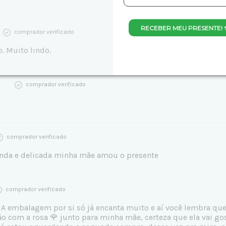
RECEBER MEU PRESENTE! 
comprador verificado
o. Muito lindo.
comprador verificado
comprador verificado
inda e delicada minha mãe amou o presente
comprador verificado
A embalagem por si só já encanta muito e aí você lembra que 
ão com a rosa 🌹 junto para minha mãe, certeza que ela vai go