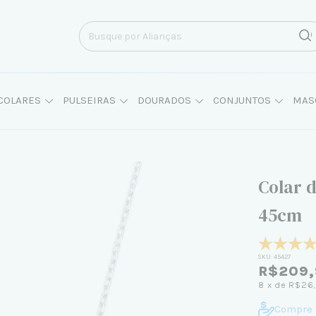
COLARES
PULSEIRAS
DOURADOS
CONJUNTOS
MAS
Colar 
45cm
SKU:
45427
R$209,
8
x de
R$26
Compre 