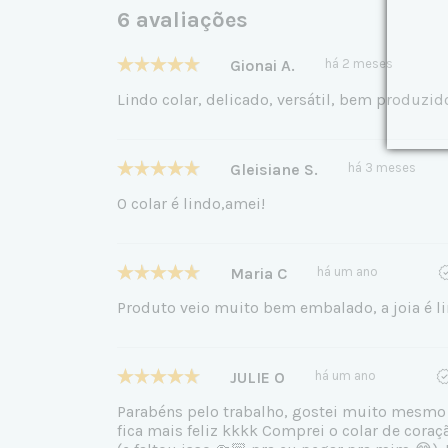
6 avaliações
Gionai A.
há 2 meses
Lindo colar, delicado, versátil, bem produzid
Gleisiane S.
há 3 meses
O colar é lindo,amei!
Maria C
há um ano
Produto veio muito bem embalado, a joia é l
JULIE O
há um ano
Parabéns pelo trabalho, gostei muito mesmo 
fica mais feliz kkkk Comprei o colar de coraç