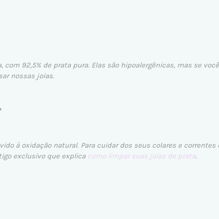
a, com 92,5% de prata pura. Elas são hipoalergênicas, mas se você
r nossas joias.
?
do à oxidação natural. Para cuidar dos seus colares e correntes
igo exclusivo que explica
como limpar suas joias de prata
.