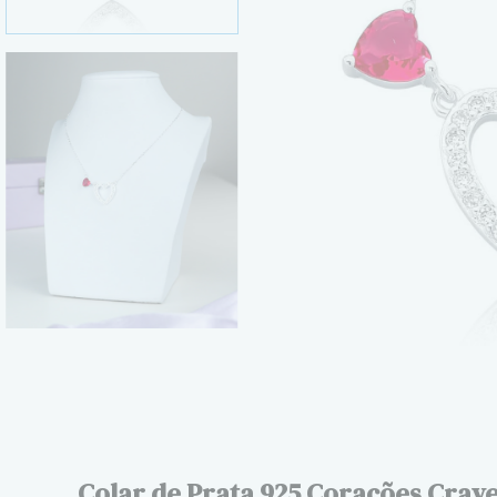
Colar de Prata 925 Corações Crav