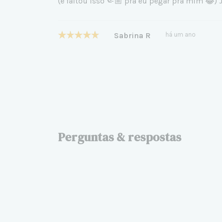
(e faltou isso 🤏🏼 pra eu pegar pra mim 😂
Sabrina R
há um ano
Perguntas & respostas