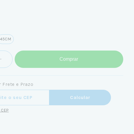
45CM
Comprar
 Frete e Prazo
ra o CEP:
Calcular
u CEP