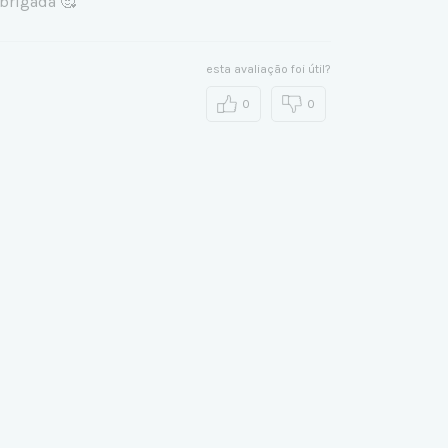
obrigada 🥰
esta avaliação foi útil?
0
0