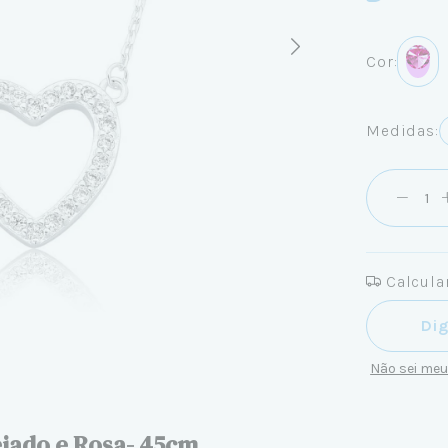
Cor:
Medidas:
Calcular
Entregas pa
Não sei me
ejado e Rosa- 45cm