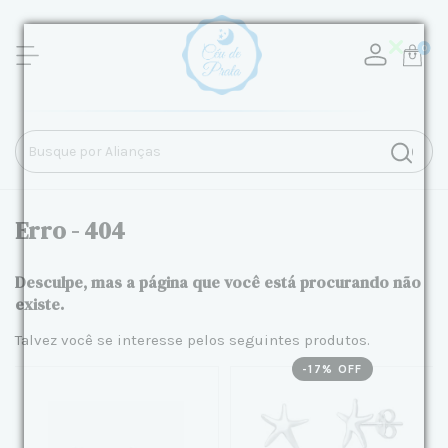
0
Erro - 404
Desculpe, mas a página que você está procurando não
existe.
Talvez você se interesse pelos seguintes produtos.
-
17
% OFF