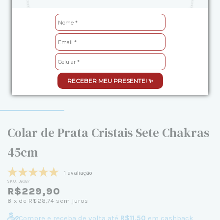
RECEBER MEU PRESENTE! ✨
Colar de Prata Cristais Sete Chakras
45cm
1 avaliação
SKU:
36387
R$229,90
8
x de
R$28,74
sem juros
Compre e receba de volta até
R$11,50
em cashback