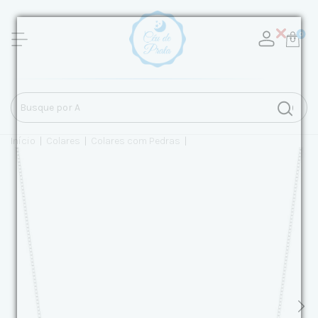
0
Início
|
Colares
|
Colares com Pedras
|