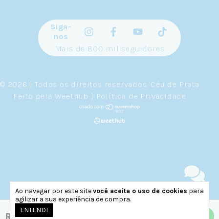
Siga-
nos
Mais de 800 mil seguidores
© 2026 | Todos os direitos reservados.
Céu de Prata
.
Feito pela
Weethub
|
Política de Privacidade
.
Ao navegar por este site
você aceita o uso de cookies
para
agilizar a sua experiência de compra.
ENTENDI
R$229,90