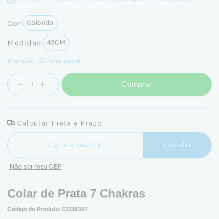
Cor:
Colorido
Medidas:
45CM
Atenção, última peça!
Comprar
Calcular Frete e Prazo
Entregas para o CEP:
Calcular
Não sei meu CEP
Colar de Prata 7 Chakras
Código do Produto: CO36387