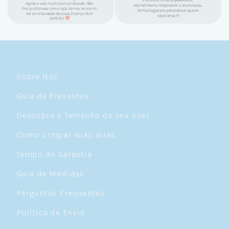
e amo demais as pratas que são lindas, tem
um brilho incrível e preço super justo. Fora
as promoções que rolam o ano inteiro. Sou
Céulover de carteirinha 💙
Sobre Nós
Guia de Presentes
Descubra o Tamanho do seu Anel
Como Limpar suas Joias
Tempo de Garantia
Guia de Medidas
Perguntas Frequentes
Política de Envio