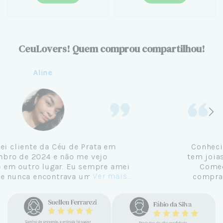
CeuLovers! Quem comprou compartilhou!
Aline
Me tornei cliente da Céu de Prata em
Setembro de 2024 e não me vejo
comprando em outro lugar. Eu sempre amei
Ver mais...
pratas e nunca encontrava uma loja
confiável e com jóias tão lindas até
encontrar a Céu. Atendimento
personalizado, verdadeiras jóias prata 925,
mimos e brindes incríveis. Virei cliente fiel