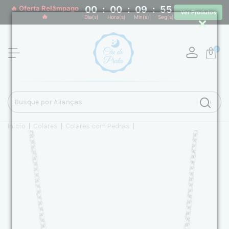
🔥 Oferta Relâmpago
00
:
00
:
09
:
55
Ver Produtos
🔥
Dia(s)
Hora(s)
Min(s)
Seg(s)
0
Início
|
Colares
|
Colares com Pedras
|