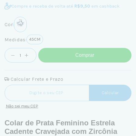
Compre e receba de volta até
R$9,50
em cashback
Cor:
Medidas:
45CM
Comprar
Calcular Frete e Prazo
Entregas para o CEP:
Calcular
Não sei meu CEP
Colar de Prata Feminino Estrela
Cadente Cravejada com Zircônia