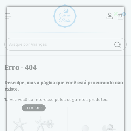
0
Erro - 404
Desculpe, mas a página que você está procurando não
existe.
Talvez você se interesse pelos seguintes produtos.
-
17
% OFF