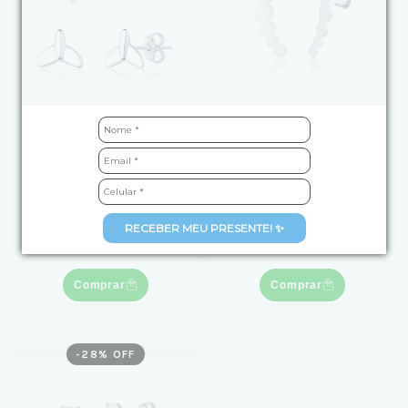
Kit Brinco de Prata
Brinco de Prata
Estrela do Mar e Cauda
Círculos Crescentes
de Sereia
R$69,90
de
R$119,90
por
RECEBER MEU PRESENTE! ✨
R$99,00
3
x
de
R$23,30
sem juros
4
x
de
R$24,75
sem juros
Comprar
Comprar
-
28
% OFF