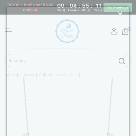
08/08 • Anéis por R$48
00
:
04
:
55
:
10
Ver Produtos
cada 🔥
Dia(s)
Hora(s)
Min(s)
Seg(s)
0
Início
|
Colares
|
Colares com Pedras
|