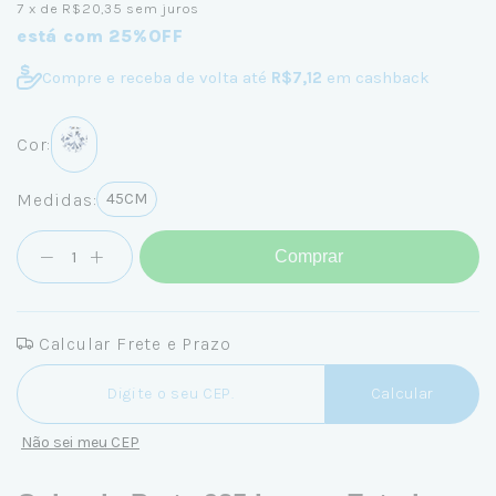
7
x de
R$20,35
sem juros
está com 25%OFF
Compre e receba de volta até
R$7,12
em cashback
Cor:
Medidas:
45CM
Comprar
Calcular Frete e Prazo
Entregas para o CEP:
Calcular
Não sei meu CEP