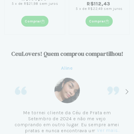
R$112,43
5
x
de
R$21,98
sem juros
5
x
de
R$22,49
sem juros
Comprar
Comprar
CeuLovers! Quem comprou compartilhou!
Aline
Me tornei cliente da Céu de Prata em
Setembro de 2024 e não me vejo
comprando em outro lugar. Eu sempre amei
Ver mais...
pratas e nunca encontrava uma loja