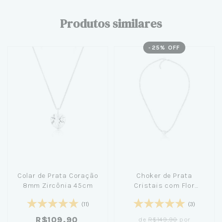
Produtos similares
-
25
% OFF
Colar de Prata Coração
Choker de Prata
8mm Zircônia 45cm
Cristais com Flor
Madrepérola 40cm
(11)
(3)
R$109,90
de
R$149,90
por