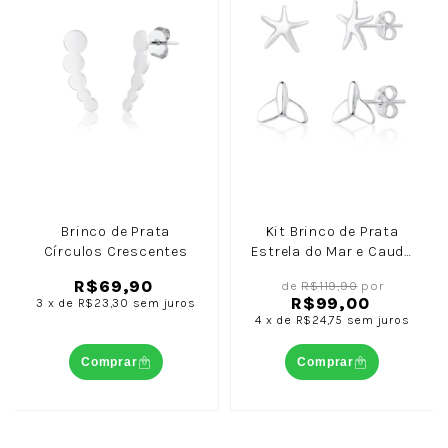
Brinco de Prata
Kit Brinco de Prata
Círculos Crescentes
Estrela do Mar e Cauda
de Sereia
R$69,90
de
R$119,90
por
R$99,00
3
x
de
R$23,30
sem juros
4
x
de
R$24,75
sem juros
Comprar
Comprar