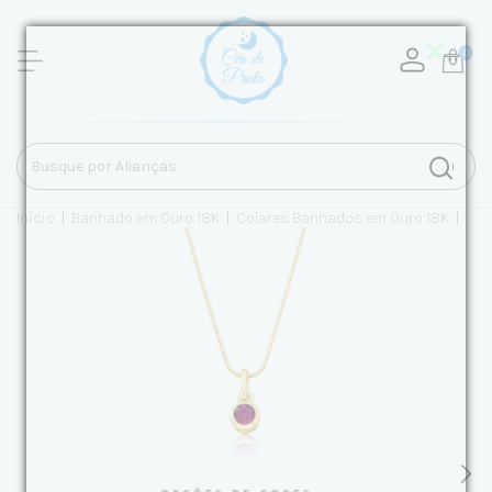
0
Início
|
Banhado em Ouro 18K
|
Colares Banhados em Ouro 18K
|