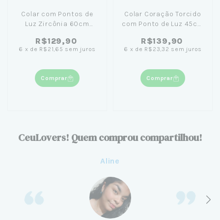
Colar com Pontos de
Colar Coração Torcido
Luz Zircônia 60cm
com Ponto de Luz 45cm
Banhado em Ouro 18K
Banhado em Ouro 18K+
R$129,90
R$139,90
Caixinha com Flor Preta
6
x
de
R$21,65
sem juros
6
x
de
R$23,32
sem juros
Comprar
Comprar
CeuLovers! Quem comprou compartilhou!
Aline