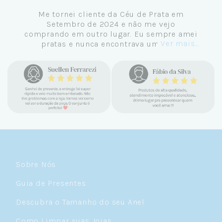
Me tornei cliente da Céu de Prata em
Setembro de 2024 e não me vejo
comprando em outro lugar. Eu sempre amei
Ver mais...
pratas e nunca encontrava uma loja
confiável e com jóias tão lindas até
encontrar a Céu. Atendimento
personalizado, verdadeiras jóias prata 925,
mimos e brindes incríveis. Virei cliente fiel
e amo demais as pratas que são lindas, tem
um brilho incrível e preço super justo. Fora
as promoções que rolam o ano inteiro. Sou
Céulover de carteirinha 💙
Sobre Nós
Guia de Presentes
Descubra o Tamanho do seu Anel
Como Limpar suas Joias