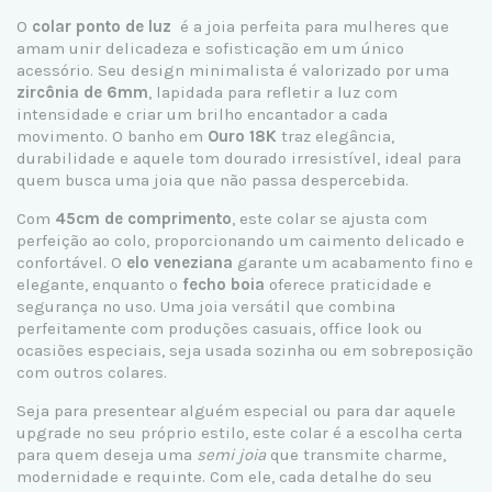
O
colar ponto de luz
é a joia perfeita para mulheres que
amam unir delicadeza e sofisticação em um único
acessório. Seu design minimalista é valorizado por uma
zircônia de 6mm
, lapidada para refletir a luz com
intensidade e criar um brilho encantador a cada
movimento. O banho em
Ouro 18K
traz elegância,
durabilidade e aquele tom dourado irresistível, ideal para
quem busca uma joia que não passa despercebida.
Com
45cm de comprimento
, este colar se ajusta com
perfeição ao colo, proporcionando um caimento delicado e
confortável. O
elo veneziana
garante um acabamento fino e
elegante, enquanto o
fecho boia
oferece praticidade e
segurança no uso. Uma joia versátil que combina
perfeitamente com produções casuais, office look ou
ocasiões especiais, seja usada sozinha ou em sobreposição
com outros colares.
Seja para presentear alguém especial ou para dar aquele
upgrade no seu próprio estilo, este colar é a escolha certa
para quem deseja uma
semi joia
que transmite charme,
modernidade e requinte. Com ele, cada detalhe do seu