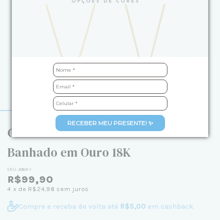
RECEBER MEU PRESENTE! ✨
Colar Ponto de Luz 6mm 45cm
Banhado em Ouro 18K
SKU:
49641-1
R$99,90
4
x de
R$24,98
sem juros
Compre e receba de volta até
R$5,00
em cashback