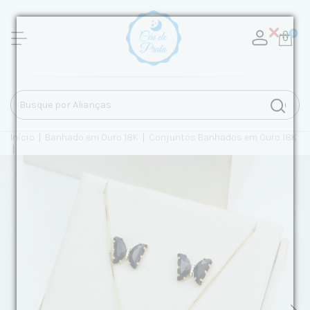
0
Início
|
Banhado em Ouro 18K
|
Conjuntos Banhados em Ouro 18K
|