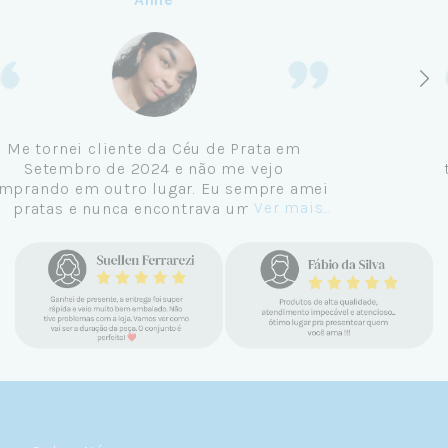
Me tornei cliente da Céu de Prata em
Setembro de 2024 e não me vejo
comprando em outro lugar. Eu sempre amei
Ver mais...
pratas e nunca encontrava uma loja
confiável e com jóias tão lindas até
encontrar a Céu. Atendimento
personalizado, verdadeiras jóias prata 925,
mimos e brindes incríveis. Virei cliente fiel
e amo demais as pratas que são lindas, tem
um brilho incrível e preço super justo. Fora
as promoções que rolam o ano inteiro. Sou
Céulover de carteirinha 💙