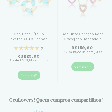
Conjunto Círculo
Conjunto Coração Rosa
Navetes Azuis Banhado
Cravejado Banhado a
a Ouro 18K
Ouro 18K
R$159,90
(2)
7
x
de
R$22,84
sem juros
R$229,90
8
x
de
R$28,74
sem juros
Comprar
Comprar
CeuLovers! Quem comprou compartilhou!
Aline