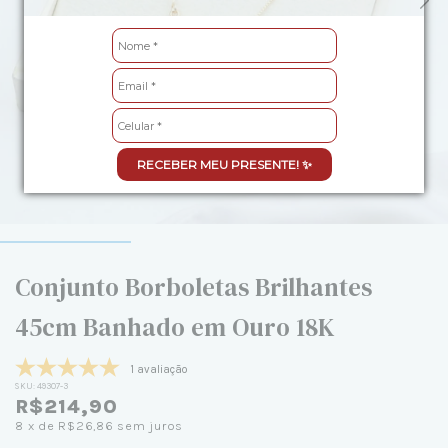
RECEBER MEU PRESENTE! ✨
Conjunto Borboletas Brilhantes
45cm Banhado em Ouro 18K
1 avaliação
SKU:
49307-3
R$214,90
8
x de
R$26,86
sem juros