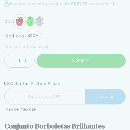
Compre e receba de volta até
R$10,75
em cashback
Cor:
Medidas:
45CM
Atenção, última peça!
Comprar
Calcular Frete e Prazo
Entregas para o CEP:
Calcular
Não sei meu CEP
Conjunto Borboletas Brilhantes