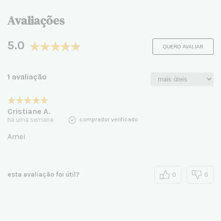
Avaliações
5.0
QUERO AVALIAR
1 avaliação
Cristiane A.
há uma semana
comprador verificado
Amei
esta avaliação foi útil?
0
0