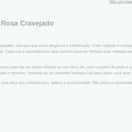
Não sei me
l Rosa Cravejado
vejado, uma joia que exala elegância e sofisticação. Este conjunto é compo
dível. Cada joia é adornada com uma zircônia rosa em formato oval, rodeada p
esmo para dar um toque refinado ao seu dia a dia, este conjunto de prata é 
lidade e romance, tornando-se um presente inesquecível para quem você ama.
m uma peça que combina luxo, beleza e exclusividade. Não perca a oportunida