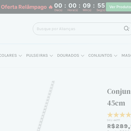
00
:
00
:
09
:
55
 Oferta Relâmpago 🔥
Ver Produt
Dia(s)
Hora(s)
Min(s)
Seg(s)
COLARES
PULSEIRAS
DOURADOS
CONJUNTOS
MAS
Conjun
45cm
SKU:
44777
R$289,