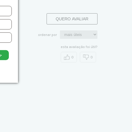
QUERO AVALIAR
ordenar por
esta avaliação foi útil?
✨
0
0