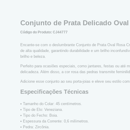
Conjunto de Prata Delicado Ova
Código do Produto: CJ44777
Encante-se com o deslumbrante Conjunto de Prata Oval Rosa Cra
de alta qualidade, garantindo durabilidade e um brilho inconfun
brilho e beleza.
Perfeito para ocasiões especiais, como jantares, festas ou até m
delicadeza. Além disso, a cor rosa das pedras transmite femini
Adicione esse conjunto ao seu porta-joias e eleve seu estilo co
Especificações Técnicas
• Tamanho do Colar: 45 centímetros.
• Tipo de Elo: Veneziana.
• Tipo do Fecho: Boia.
• Espessura da Corrente: 0,6 milímetros.
• Pedra: Zircônia.