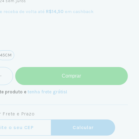
24
sem juros
e receba de volta até
R$14,50
em cashback
45CM
Comprar
te produto e
tenha frete grátis!
 Frete e Prazo
ra o CEP:
Calcular