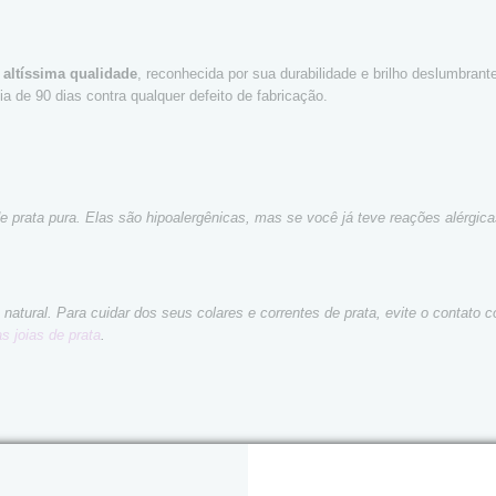
 altíssima qualidade
, reconhecida por sua durabilidade e brilho deslumbran
a de 90 dias contra qualquer defeito de fabricação.
de prata pura. Elas são hipoalergênicas, mas se você já teve reações alérg
natural. Para cuidar dos seus colares e correntes de prata, evite o contat
s joias de prata
.