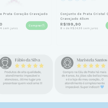
e Prata Coração Cravejado
Conjunto de Prata Cristal
m
Cravejado 45cm
0
R$199,90
Comprar
74
sem juros
8
x
de
R$24,99
sem juros