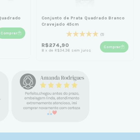
 Quadrado
Conjunto de Prata Quadrado Branco
Cravejado 45cm
Comprar
(1)
R$274,90
Comprar
8
x
de
R$34,36
sem juros