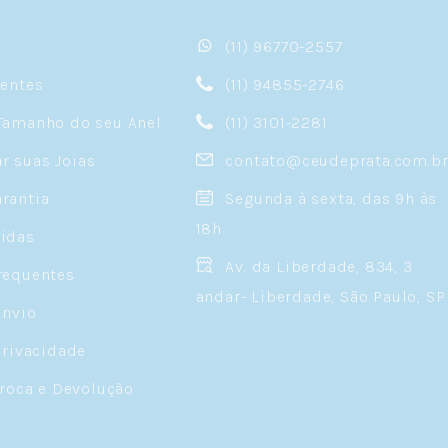
(11) 96770-2557
sentes
(11) 94855-2746
Tamanho do seu Anel
(11) 3101-2281
 suas Joias
contato@ceudeprata.com.b
rantia
Segunda à sexta, das 9h às
18h
idas
Av. da Liberdade, 834, 3
requentes
andar- Liberdade, São Paulo, SP
Envio
Privacidade
Troca e Devolução