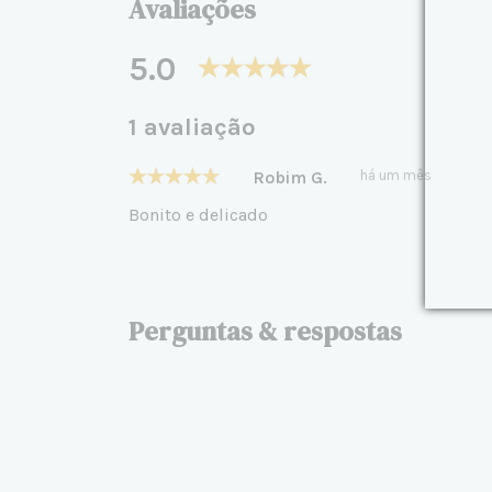
Avaliações
5.0
1 avaliação
Robim G.
há um mês
Bonito e delicado
Perguntas & respostas