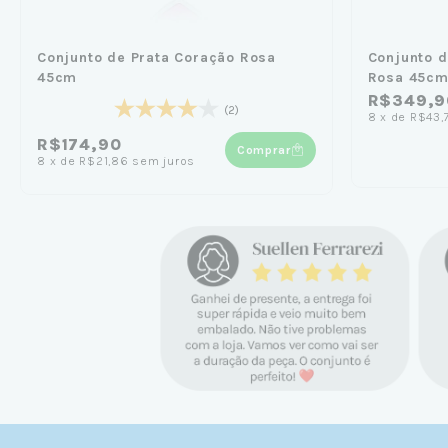
Conjunto de Prata Coração Rosa
Conjunto d
45cm
Rosa 45c
R$349,9
(2)
8
x
de
R$43,
R$174,90
Comprar
8
x
de
R$21,86
sem juros