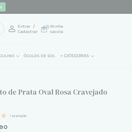
os
Entrar
/
Minha
0
Cadastrar
sacola
CULINO
ÓCULOS DE SOL
+ CATEGORIAS
to de Prata Oval Rosa Cravejado
1 avaliação
90