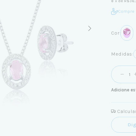
8
x de
R$36,
Compre 
Cor:
Medidas:
Adicione es
Calcular
Entregas pa