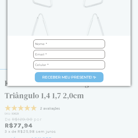
RECEBER MEU PRESENTE! ✨
Kit Brincos de Prata Argola
Triângulo 1,4 1,7 2,0cm
2 avaliações
SKU:
50829
De
R$129,90
por
R$77,94
3
x de
R$25,98
sem juros