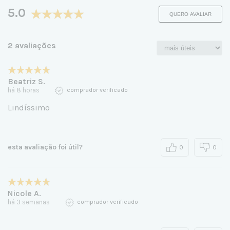
5.0
QUERO AVALIAR
2 avaliações
Beatriz S.
há 8 horas
comprador verificado
Lindíssimo
esta avaliação foi útil?
0
0
Nicole A.
há 3 semanas
comprador verificado