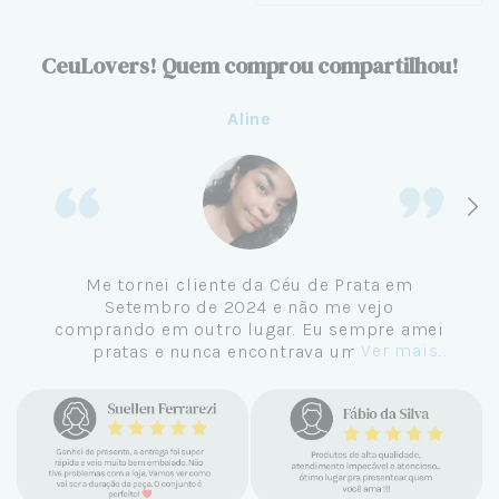
CeuLovers! Quem comprou compartilhou!
Aline
Me tornei cliente da Céu de Prata em
Setembro de 2024 e não me vejo
comprando em outro lugar. Eu sempre amei
Ver mais...
pratas e nunca encontrava uma loja
confiável e com jóias tão lindas até
encontrar a Céu. Atendimento
personalizado, verdadeiras jóias prata 925,
mimos e brindes incríveis. Virei cliente fiel
e amo demais as pratas que são lindas, tem
um brilho incrível e preço super justo. Fora