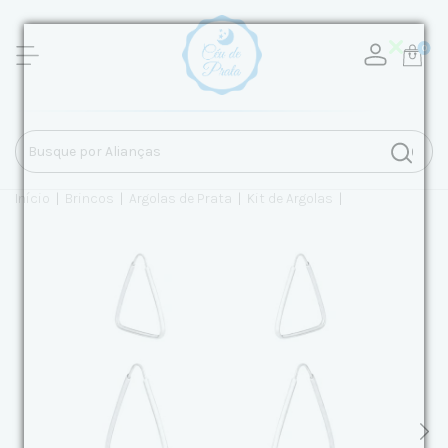
0
Início
|
Brincos
|
Argolas de Prata
|
Kit de Argolas
|