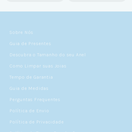
as promoções que rolam o ano inteiro. Sou
Céulover de carteirinha 💙
Sobre Nós
Guia de Presentes
Descubra o Tamanho do seu Anel
Como Limpar suas Joias
Tempo de Garantia
Guia de Medidas
Perguntas Frequentes
Política de Envio
Política de Privacidade