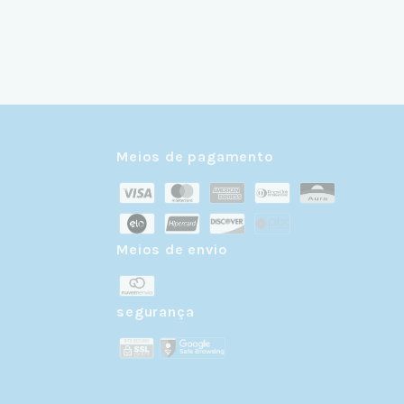
Meios de pagamento
Meios de envio
r
segurança