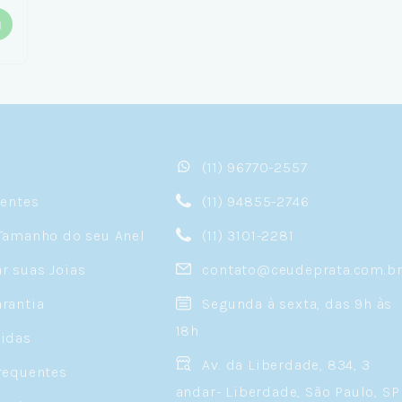
(11) 96770-2557
sentes
(11) 94855-2746
Tamanho do seu Anel
(11) 3101-2281
 suas Joias
contato@ceudeprata.com.b
rantia
Segunda à sexta, das 9h às
18h
idas
Av. da Liberdade, 834, 3
requentes
andar- Liberdade, São Paulo, SP