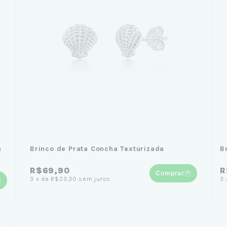
a
Brinco de Prata Concha Texturizada
B
R$69,90
R
Comprar
3
x
de
R$23,30
sem juros
3