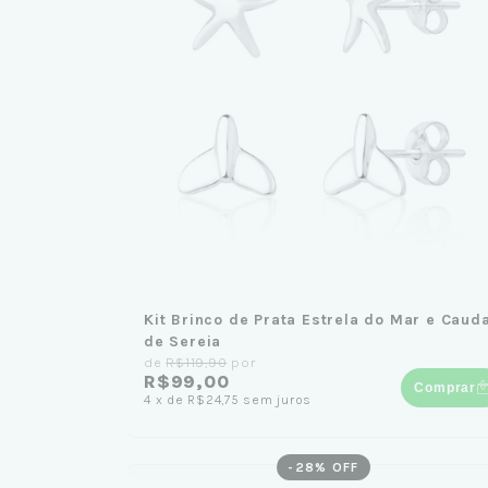
Kit Brinco de Prata Estrela do Mar e Caud
de Sereia
de
R$119,90
por
R$99,00
Comprar
4
x
de
R$24,75
sem juros
-
28
% OFF