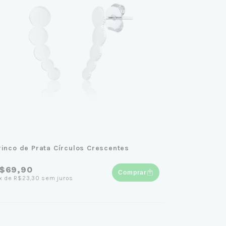
rinco de Prata Círculos Crescentes
$69,90
Comprar
x
de
R$23,30
sem juros