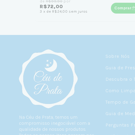
de
R$99,90
por
R$72,00
Comprar
3
x
de
R$24,00
sem juros
Sobre Nós
Guia de Pre
Descubra o 
Como Limpar
Tempo de Ga
Guia de Med
Na Céu de Prata, temos um
compromisso inegociável com a
Perguntas F
qualidade de nossos produtos.