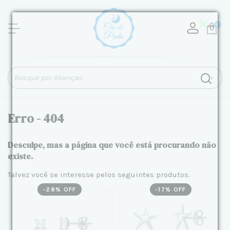
0
Erro - 404
Desculpe, mas a página que você está procurando não
existe.
Talvez você se interesse pelos seguintes produtos.
-
28
% OFF
-
17
% OFF