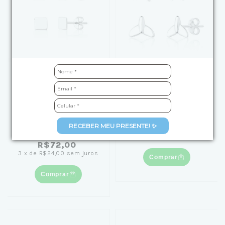
Kit Brinco de Prata Duo
Kit Brinco de Prata
Carre e Liso
Estrela do Mar e Cauda
de Sereia
de
R$119,90
por
(1)
RECEBER MEU PRESENTE! ✨
R$99,00
de
R$99,90
por
4
x
de
R$24,75
sem juros
R$72,00
3
x
de
R$24,00
sem juros
Comprar
Comprar