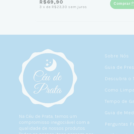
R$69,90
Comprar
3
x
de
R$23,30
sem juros
Sobre Nós
Guia de Pre
Descubra o 
Como Limpar
Tempo de Ga
Guia de Med
Na Céu de Prata, temos um
compromisso inegociável com a
Perguntas F
qualidade de nossos produtos.