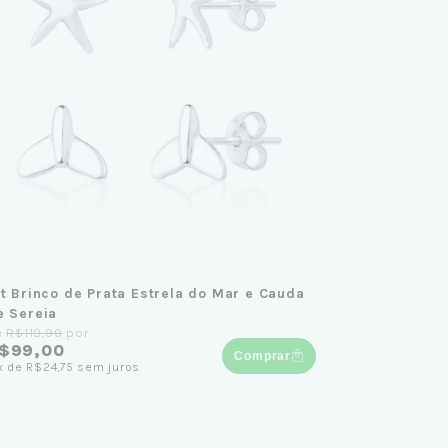
it Brinco de Prata Estrela do Mar e Cauda
e Sereia
e
R$119,90
por
$99,00
Comprar
x
de
R$24,75
sem juros