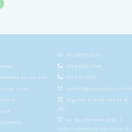
(11) 96770-2557
sentes
(11) 94855-2746
Tamanho do seu Anel
(11) 3101-2281
 suas Joias
contato@ceudeprata.com.b
rantia
Segunda à sexta, das 9h às
18h
idas
Av. da Liberdade, 834, 3
requentes
andar- Liberdade, São Paulo, SP