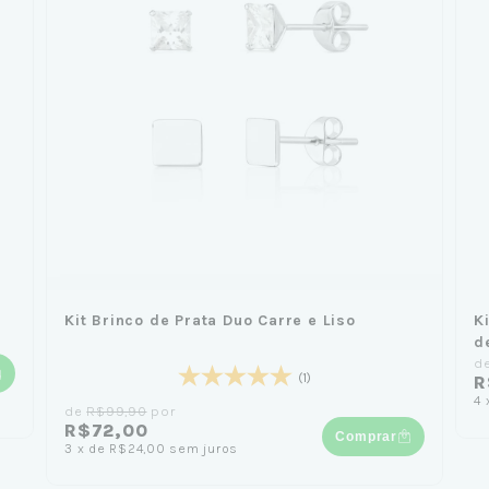
Kit Brinco de Prata Duo Carre e Liso
K
d
d
(1)
R
4
de
R$99,90
por
R$72,00
Comprar
3
x
de
R$24,00
sem juros