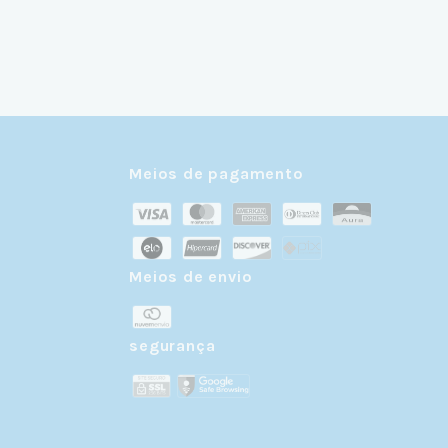
Meios de pagamento
Meios de envio
r
segurança