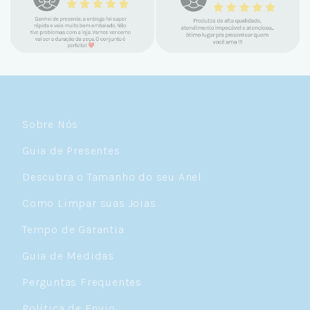
mimos e brindes incríveis. Virei cliente fiel
e amo demais as pratas que são lindas, tem
um brilho incrível e preço super justo. Fora
as promoções que rolam o ano inteiro. Sou
Céulover de carteirinha 💙
Sobre Nós
Guia de Presentes
Descubra o Tamanho do seu Anel
Como Limpar suas Joias
Tempo de Garantia
Guia de Medidas
Perguntas Frequentes
Política de Envio