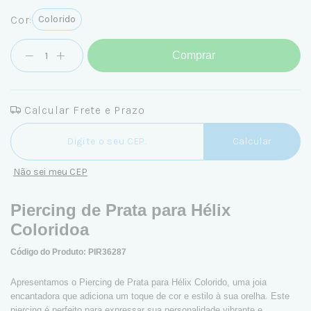
Cor:
Colorido
Comprar
Calcular Frete e Prazo
Entregas para o CEP:
Calcular
Não sei meu CEP
Piercing de Prata para Hélix
Coloridoa
Código do Produto: PIR36287
Apresentamos o Piercing de Prata para Hélix Colorido, uma joia
encantadora que adiciona um toque de cor e estilo à sua orelha. Este
piercing é perfeito para expressar sua personalidade vibrante e