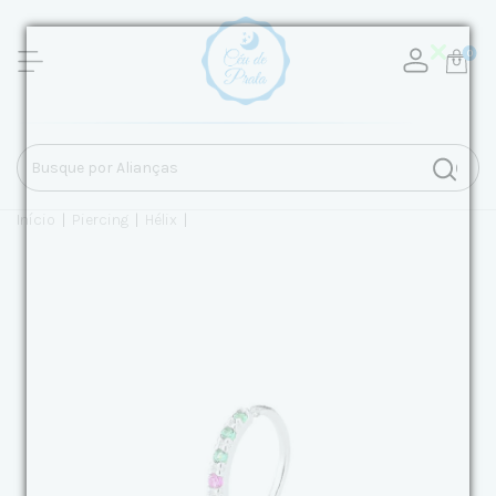
0
Início
|
Piercing
|
Hélix
|