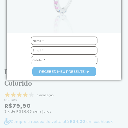
Piercing de Prata para Hélix
RECEBER MEU PRESENTE! ✨
Colorido
1 avaliação
SKU:
36287
R$79,90
3
x de
R$26,63
sem juros
Compre e receba de volta até
R$4,00
em cashback