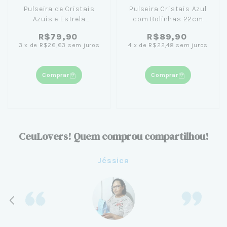
Pulseira de Cristais
Pulseira Cristais Azul
Azuis e Estrela
com Bolinhas 22cm
Madrepérola 18cm
Banhada em Ouro 18K
R$79,90
R$89,90
Banhada em Ouro 18K
3
x
de
R$26,63
sem juros
4
x
de
R$22,48
sem juros
Comprar
Comprar
CeuLovers! Quem comprou compartilhou!
Jéssica