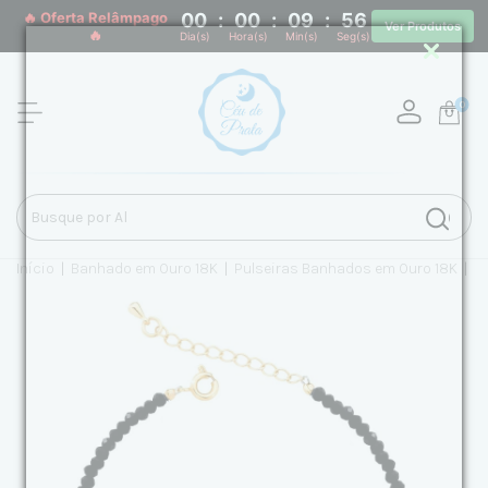
🔥 Oferta Relâmpago
00
:
00
:
09
:
56
Ver Produtos
🔥
Dia(s)
Hora(s)
Min(s)
Seg(s)
0
Início
|
Banhado em Ouro 18K
|
Pulseiras Banhados em Ouro 18K
|