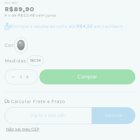
SKU:
49117
R$89,90
4
x de
R$22,48
sem juros
Compre e receba de volta até
R$4,50
em cashback
Cor:
Medidas:
18CM
Comprar
Calcular Frete e Prazo
Entregas para o CEP:
Calcular
Não sei meu CEP